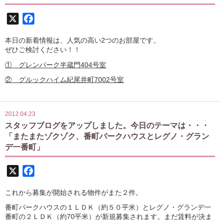
X
Facebook
本日の新着情報は、人気の高い2つのお部屋です。
ぜひご検討ください！！
① グレンパーク半蔵門404号室
② グルックハイム紀尾井町7002号室
2012.04.23
スタッフブログをアップしました。今日のテーマは・・・
「またまたゾクゾク、番町パークハウスとレグノ・グラン
デ一番町」
X
Facebook
これから募集が開始される物件がまた２件。
番町パークハウスの１ＬＤＫ（約５０平米）とレグノ・グランデ一
番町の２ＬＤＫ（約70平米）が新規募集されます。まだ賃料が決ま