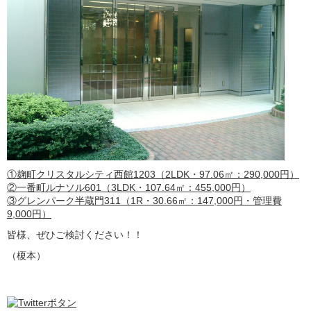
①麹町クリスタルシティ西館1203（2LDK・97.06㎡：290,000円）
②一番町ルナソル601（3LDK・107.64㎡：455,000円）
③グレンパーク半蔵門311（1R・30.66㎡：147,000円・管理費
9,000円）
皆様、ぜひご検討ください！！
（榎本）