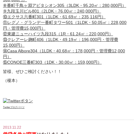
⑧番町千鳥ヶ淵アビタシオン305（3LDK・95.20㎡：280,000円）
⑨九段玉川ビル801（2LDK・76.00㎡：240,000円）
⑩エクサス六番町301（1LDK・61.69㎡：235,116円）
⑪レグノ・グランデ一番町タワー501（1LDK・50.05㎡：228,000
円・管理費15,000円）
⑫東建ニューハイツ九段315（1R・61.24㎡：220,000円）
⑬クレアーレ麹町406（1LDK・49.19㎡：196,000円・管理費
15,000円）
⑭Casa Albore304（1LDK・40.68㎡：178,000円・管理費12,000
円）
⑮CONOE三番町303（1DK・30.00㎡：159,000円）
皆様、ぜひご検討ください！！
（榎本）
Twitterブログパーツ
2013.11.22