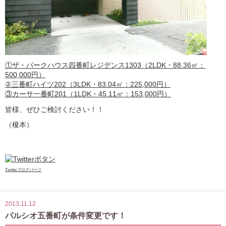
①ザ・パークハウス四番町レジデンス1303（2LDK・88.36㎡：
500,000円）
②三番町ハイツ202（3LDK・83.04㎡：225,000円）
③カーサ一番町201（1LDK・45.11㎡：153,000円）
皆様、ぜひご検討ください！！
（榎本）
Twitterブログパーツ
2013.11.12
パルシオ五番町が条件変更です！