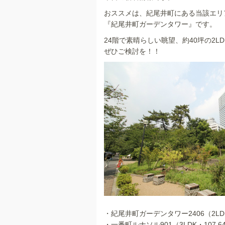
e
おススメは、紀尾井町にある当該エリ
b
『紀尾井町ガーデンタワー』です。
o
24階で素晴らしい眺望、約40坪の2L
o
ぜひご検討を！！
k
・紀尾井町ガーデンタワー2406（2LDK・
・一番町ルナソル901（3LDK・107.64