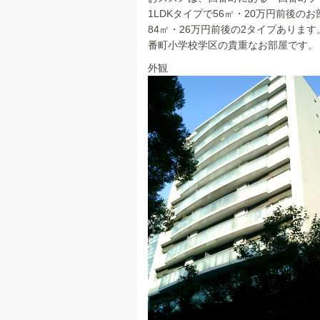
b
1LDKタイプで56㎡・20万円前後の
o
84㎡・26万円前後の2タイプあります
o
番町小学校学区の貴重なお部屋です。
k
外観