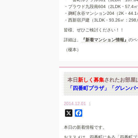
・プラウド九段南604（2LDK・57.4㎡：
・麹町永谷マンション204（2K・44.1㎡
・西新宿戸建（3LDK・93.26㎡：298,
皆様、ぜひご検討ください！！
詳細は、
『新着マンション情報』
のペ
（榎本）
本日
新しく募集
されたお部屋
「四番町プラザ」「グレンパ
2014.12.01
X
F
a
本日の新着情報です。
c
e
おススメは、四番町にある「四番町プ