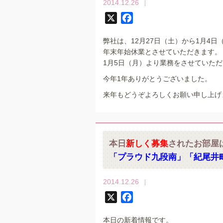
2014.12.26
X
F
a
弊社は、12月27日（土）から1月4日
c
年末年始休業とさせていただきます。
e
1月5日（月）より業務をさせていた
b
o
今年1年ありがとうございました。
o
来年もどうぞよろしくお願い申し上げ
k
本日
新しく募集
されたお部屋
「プラウド九段南」「紀尾井
2014.12.26
X
F
a
本日の新着情報です。
c