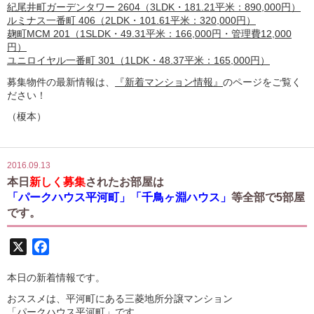
紀尾井町ガーデンタワー 2604（3LDK・181.21平米：890,000円）
ルミナス一番町 406（2LDK・101.61平米：320,000円）
麹町MCM 201（1SLDK・49.31平米：166,000円・管理費12,000
円）
ユニロイヤル一番町 301（1LDK・48.37平米：165,000円）
募集物件の最新情報は、
『新着マンション情報』
のページをご覧く
ださい！
（榎本）
2016.09.13
本日
新しく募集
されたお部屋は
「パークハウス平河町」「千鳥ヶ淵ハウス」
等全部で5部屋
です。
X
Facebook
本日の新着情報です。
おススメは、平河町にある三菱地所分譲マンション
「パークハウス平河町」です。