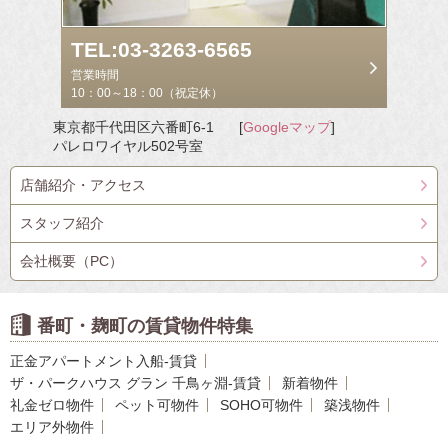
TEL:03-3263-6565
営業時間
10：00～18：00（祝定休）
東京都千代田区六番町6-1
[
Googleマップ
]
パレロワイヤル502号室
店舗紹介・アクセス
スタッフ紹介
会社概要（PC）
番町・麹町の賃貸物件特集
正金アパートメント入船-賃貸
ザ・パークハウス グラン 千鳥ヶ淵-賃貸
新着物件
礼金ゼロ物件
ペット可物件
SOHO可物件
築浅物件
エリア外物件