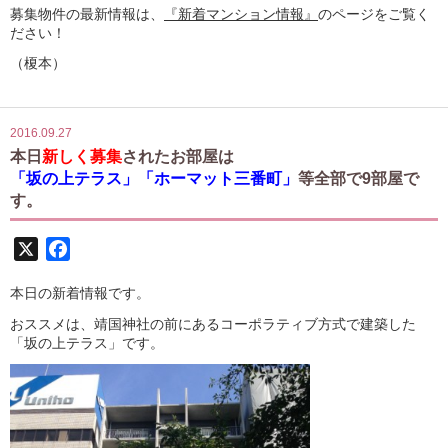
募集物件の最新情報は、
『新着マンション情報』
のページをご覧く
ださい！
（榎本）
2016.09.27
本日
新しく募集
されたお部屋は
「坂の上テラス」「ホーマット三番町」
等全部で9部屋で
す。
X
Facebook
本日の新着情報です。
おススメは、靖国神社の前にあるコーポラティブ方式で建築した
「坂の上テラス」です。