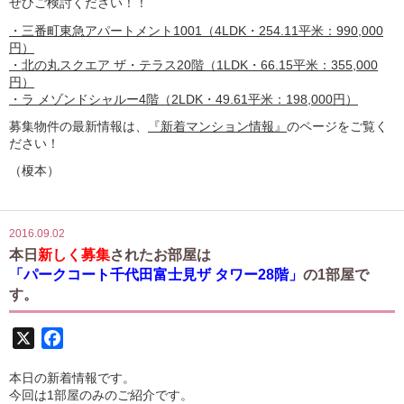
ぜひご検討ください！！
・三番町東急アパートメント1001（4LDK・254.11平米：990,000
円）
・北の丸スクエア ザ・テラス20階（1LDK・66.15平米：355,000
円）
・ラ メゾンドシャルー4階（2LDK・49.61平米：198,000円）
募集物件の最新情報は、
『新着マンション情報』
のページをご覧く
ださい！
（榎本）
2016.09.02
本日
新しく募集
されたお部屋は
「パークコート千代田富士見ザ タワー28階」
の1部屋で
す。
X
Facebook
本日の新着情報です。
今回は1部屋のみのご紹介です。