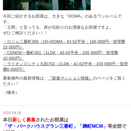
今回ご紹介するお部屋は、大きな『DOMA』のあるワンルームで
す。
「土間」と言っても、床が石貼りのお洒落なお部屋ですよ。
ぜひご検討ください！！
・ロジェ二番町306（1R+DOMA・43.52平米：165,000円・管理費
15,000円）
・CONOE一番町301（1LDK・40.65平米：245,000円・管理費
10,000円）
・ライオンズシティ九段702（1LDK・41.62平米：159,000円・管理
費6,000円）
募集物件の最新情報は、
『新着マンション情報』
のページをご覧く
ださい！
（榎本）
2016.09.18
本日
新しく募集
されたお部屋は
「ザ・パークハウスグラン三番町」「麹町MCM」
等全部で