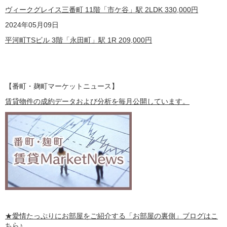
ヴィークグレイス三番町 11階「市ケ谷」駅 2LDK
330,000
円
2024
年05月09日
平河町TSビル 3階「永田町」駅 1R
209,000
円
【番町・麹町マーケットニュース】
賃貸物件の成約データおよび分析を毎月公開しています。
★愛情たっぷりにお部屋をご紹介する
「お部屋の裏側」
ブログはこ
ちら♪