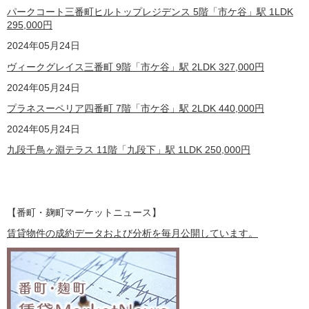
パークコート三番町ヒルトップレジデンス 5
階
「市ケ谷」駅 1LDK
295,000
円
2024
年05月24日
ヴィークグレイス三番町 9
階
「市ケ谷」駅 2LDK
327,000
円
2024
年05月24日
プラネスーペリア四番町 7階「市ケ谷」駅 2LDK
440,000
円
2024
年05月24日
九段千鳥ヶ淵テラス 11
階
「九段下」駅 1LDK
250,000
円
【番町・麹町マーケットニュース】
賃貸物件の成約データおよび分析を毎月公開しています。