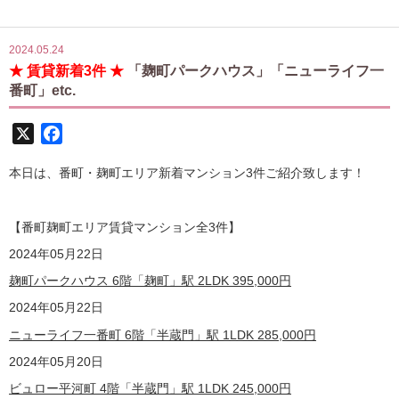
2024.05.24
★ 賃貸新着3件 ★
「麹町パークハウス」「ニューライフ一
番町」etc.
X
Facebook
本日は、番町・麹町エリア新着マンション3件ご紹介致します！
【番町麹町エリア賃貸マンション全3
件】
2024
年05月22日
麹町パークハウス 6階「麹町」駅 2LDK
395,000
円
2024
年05月22日
ニューライフ一番町 6
階
「半蔵門」駅 1LDK
285,000
円
2024
年05月20日
ビュロー平河町 4階「半蔵門」駅 1LDK
245,000
円