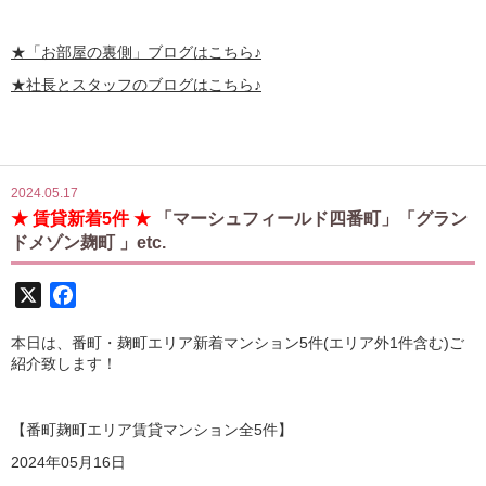
★
「お部屋の裏側」
ブログはこちら♪
★社長とスタッフのブログはこちら♪
2024.05.17
★ 賃貸新着5件 ★
「マーシュフィールド四番町」「グラン
ドメゾン麹町 」etc.
X
Facebook
本日は、番町・麹町エリア新着マンション5件(エリア外1件含む)ご
紹介致します！
【番町麹町エリア賃貸マンション全5
件】
2024
年05月16日