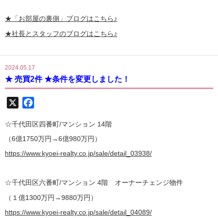
★
「お部屋の裏側」
ブログはこちら♪
★社長とスタッフのブログはこちら♪
2024.05.17
★ 売買2件 ★条件を変更しました！
X
Facebook
☆千代田区四番町/マンション 14階
（6億1750万円→6億980万円）
https://www.kyoei-realty.co.jp/sale/detail_03938/
☆千代田区六番町/マンション 4階
オーナーチェンジ物件
（１億1300万円→9880万円）
https://www.kyoei-realty.co.jp/sale/detail_04089/