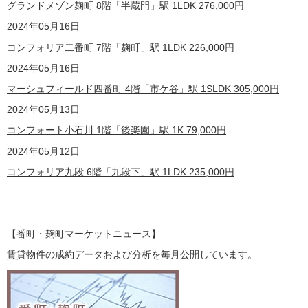
グランドメゾン麹町 8階「半蔵門」駅 1LDK
276,000
円
2024
年05月16日
コンフォリア二番町 7
階
「麹町」駅 1LDK
226,000
円
2024
年05月16日
マーシュフィールド四番町 4
階
「市ケ谷」駅 1SLDK
305,000
円
2024
年05月13日
コンフォート小石川 1
階
「後楽園」駅 1K
79,000
円
2024
年05月12日
コンフォリア九段 6
階
「九段下」駅 1LDK
235,000
円
【番町・麹町マーケットニュース】
賃貸物件の成約データおよび分析を毎月公開しています。