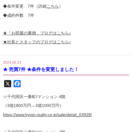
◆条件変更 7件（詳細
こちら
）
◆成約件数 7件
★
「お部屋の裏側」
ブログはこちら♪
★社長とスタッフのブログはこちら♪
2024.08.23
★ 売買7件 ★条件を変更しました！
X
Facebook
☆千代田区一番町/マンション 4階
（3億1800万円→3億1000万円）
https://www.kyoei-realty.co.jp/sale/detail_03928/