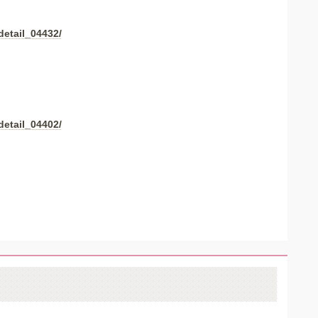
detail_04432/
detail_04402/