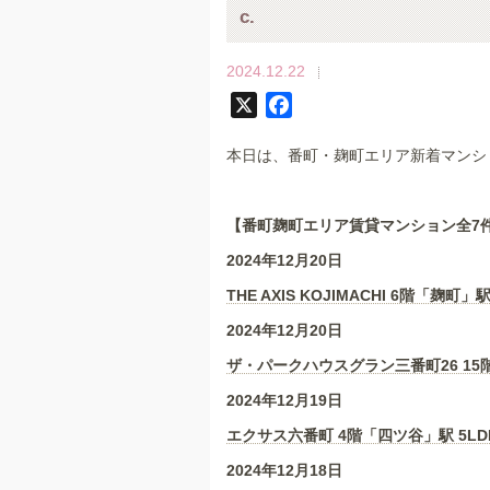
c.
2024.12.22
X
F
a
本日は、番町・麹町エリア新着マンシ
c
e
b
【番町麹町エリア賃貸マンション全7
o
2024年12月20日
o
k
THE AXIS KOJIMACHI 6階「麹町」駅
2024年12月20日
ザ・パークハウスグラン三番町26 15
2024年12月19日
エクサス六番町 4階「四ツ谷」駅 5LD
2024年12月18日