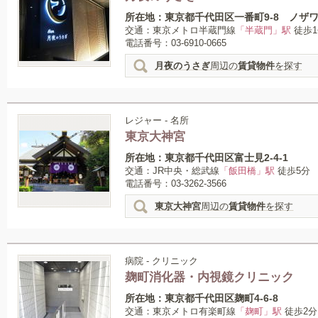
所在地：東京都千代田区一番町9-8 ノザ
交通：東京メトロ半蔵門線
「半蔵門」駅
徒歩1
電話番号：03-6910-0665
月夜のうさぎ
周辺の
賃貸物件
を探す
レジャー - 名所
東京大神宮
所在地：東京都千代田区富士見2-4-1
交通：JR中央・総武線
「飯田橋」駅
徒歩5分
電話番号：03-3262-3566
東京大神宮
周辺の
賃貸物件
を探す
病院 - クリニック
麹町消化器・内視鏡クリニック
所在地：東京都千代田区麹町4-6-8
交通：東京メトロ有楽町線
「麹町」駅
徒歩2分