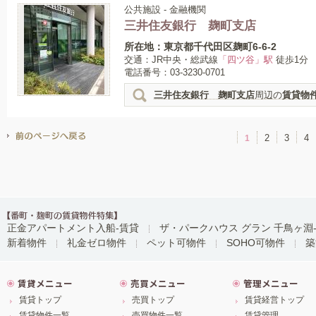
公共施設 - 金融機関
三井住友銀行 麹町支店
所在地：東京都千代田区麹町6-6-2
交通：JR中央・総武線
「四ツ谷」駅
徒歩1分
電話番号：03-3230-0701
三井住友銀行 麹町支店
周辺の
賃貸物
2
3
4
1
正金アパートメント入船-賃貸
ザ・パークハウス グラン 千鳥ヶ淵
新着物件
礼金ゼロ物件
ペット可物件
SOHO可物件
築
賃貸メニュー
売買メニュー
管理メニュー
賃貸トップ
売買トップ
賃貸経営トップ
賃貸物件一覧
売買物件一覧
賃貸管理