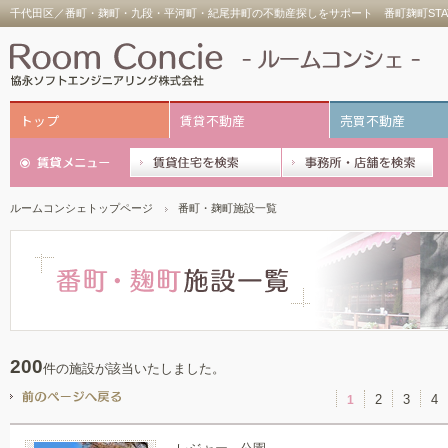
千代田区／番町・麹町・九段・平河町・紀尾井町の不動産探しをサポート 番町麹町STA
トップ
賃貸不動産
売買不動産
ルームコンシェトップページ
番町・麹町施設一覧
200
件の施設が該当いたしました。
2
3
4
1