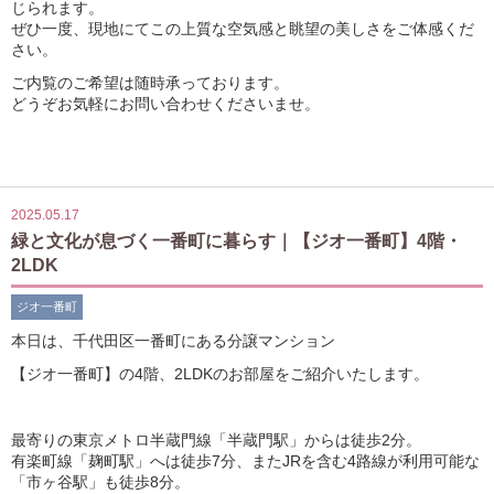
じられます。
ぜひ一度、現地にてこの上質な空気感と眺望の美しさをご体感くだ
さい。
ご内覧のご希望は随時承っております。
どうぞお気軽にお問い合わせくださいませ。
2025.05.17
緑と文化が息づく一番町に暮らす｜【ジオ一番町】4階・
2LDK
ジオ一番町
本日
は、
千代田
区
一番町
に
ある
分譲
マンション
【
ジオ
一番町
】
の
4
階、
2LDK
の
お部屋
を
ご
紹介
い
た
し
ます。
最寄り
の
東京
メトロ
半蔵門線「
半蔵門
駅
」
から
は
徒歩
2
分。
有楽町線「
麹町
駅
」
へ
は
徒歩
7
分、
また
JR
を
含む
4
路線
が
利用
可能
な
「
市ヶ谷
駅
」
も
徒歩
8
分。