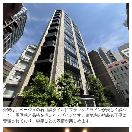
外観
は、
ベージュ
の
石目
調
タイル
に
ブラック
の
ライン
が
美
しく
調和
した、
重厚
感
と
品格
を
備え
た
デザイン
です。
敷地
内
の
植
栽
も
丁寧
に
管理
さ
れ
て
おり、
季節
ごと
の
表情
が
楽
しめ
ます。