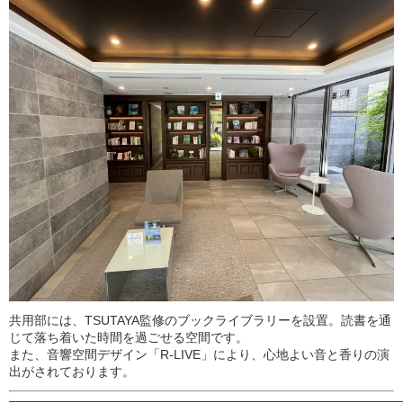
共用
部
に
は、
TSUTAYA
監修
の
ブック
ライブラリー
を
設置。
読書
を通
じて
落ち
着い
た
時間
を
過ごせる
空間
です。
また、
音響
空間
デザイン「
R-
LIVE
」
により、
心地よい
音
と
香り
の
演
出
が
さ
れ
ております。
———————————————————————————————