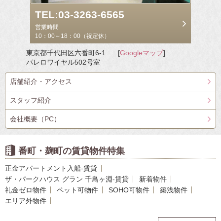
TEL:03-3263-6565
営業時間
10：00～18：00（祝定休）
東京都千代田区六番町6-1
[
Googleマップ
]
パレロワイヤル502号室
店舗紹介・アクセス
スタッフ紹介
会社概要（PC）
番町・麹町の賃貸物件特集
正金アパートメント入船-賃貸
ザ・パークハウス グラン 千鳥ヶ淵-賃貸
新着物件
礼金ゼロ物件
ペット可物件
SOHO可物件
築浅物件
エリア外物件