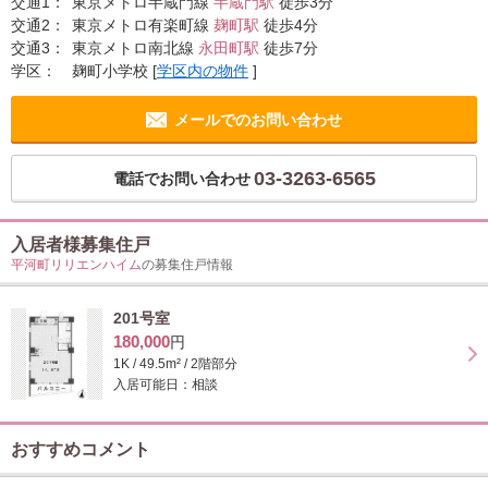
交通1：
東京メトロ半蔵門線
半蔵門駅
徒歩3分
交通2：
東京メトロ有楽町線
麹町駅
徒歩4分
交通3：
東京メトロ南北線
永田町駅
徒歩7分
学区：
麹町小学校
[
学区内の物件
]
メールでのお問い合わせ
03-3263-6565
電話でお問い合わせ
入居者様募集住戸
平河町リリエンハイム
の募集住戸情報
201号室
180,000
円
1K / 49.5m² / 2階部分
入居可能日：相談
おすすめコメント