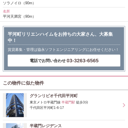
ソラノイロ（90m）
名所
平河天満宮（90m）
平河町リリエンハイムをお持ちの大家さん、大募集
中！
賃貸募集・管理は協永ソフトエンジニアリングにお任せください！
03-3263-6565
電話でお問い合わせ
この物件に似た物件
グランリビオ千代田平河町
東京メトロ半蔵門線
半蔵門駅
徒歩3分
千代田区平河町1-6-17
半蔵門レジデンス