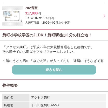
702号室
317,000
円
1R / 45.87m² / 7階部分
入居可能日：2026年02月上旬予定
麹町小学校学区の2LDK！麹町駅徒歩1分の好立地！
『アクセス麹町』は平成22年に大規模修繕をした建物です。
その際全てのお部屋をフルリフォームしました。
１階にうどん店の「ゆで太郎」が入っており、近隣にはうなぎで有
名な「秋本」やドラッグストア・銀行など生活に必要な施設が多数
続きを読む
あるのでとても便利な立地です。
麹町駅まで徒歩1分と好立地なことはもちろん、少し歩けば新宿通り
にもすぐ出られるので、タクシーのご利用が多い方にも嬉しい立地
物件概要
です。
日テレ通り沿いの坂の中腹にあるため、低層階で道路側に面してい
物件名
アクセス麹町
るお部屋は、人通りが気になるかもしれません。
所在地
千代田区麹町3-4-50