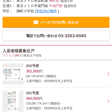
交通1：
東京メトロ有楽町線
麹町駅
徒歩1分
交通2：
東京メトロ半蔵門線
半蔵門駅
徒歩6分
学区：
麹町小学校
[
学区内の物件
]
メールでのお問い合わせ
03-3263-6565
電話でお問い合わせ
入居者様募集住戸
アクセス麹町
の募集住戸情報
202号室
302,000
円
1R / 45.87m² / 2階部分
入居可能日：2026年02月上旬予定
301号室
460,000
円
1SLDK / 74.1m² / 3階部分
入居可能日：2026年02月上旬予定