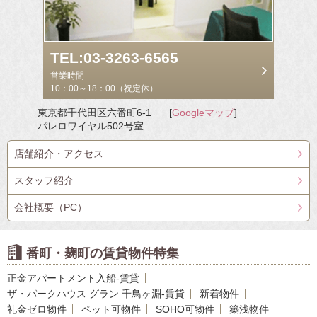
TEL:03-3263-6565
営業時間
10：00～18：00（祝定休）
東京都千代田区六番町6-1
[
Googleマップ
]
パレロワイヤル502号室
店舗紹介・アクセス
スタッフ紹介
会社概要（PC）
番町・麹町の賃貸物件特集
正金アパートメント入船-賃貸
ザ・パークハウス グラン 千鳥ヶ淵-賃貸
新着物件
礼金ゼロ物件
ペット可物件
SOHO可物件
築浅物件