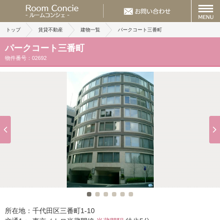
トップ
賃貸不動産
建物一覧
パークコート三番町
パークコート三番町
物件番号：02692
所在地：
千代田区三番町1-10