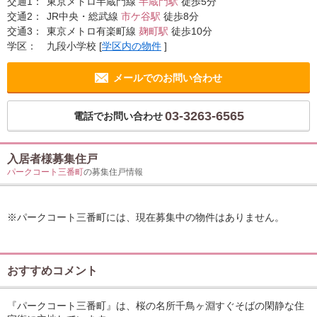
交通1：
東京メトロ半蔵門線
半蔵門駅
徒歩5分
交通2：
JR中央・総武線
市ケ谷駅
徒歩8分
交通3：
東京メトロ有楽町線
麹町駅
徒歩10分
学区：
九段小学校
[
学区内の物件
]
メールでのお問い合わせ
03-3263-6565
電話でお問い合わせ
入居者様募集住戸
パークコート三番町
の募集住戸情報
※パークコート三番町には、現在募集中の物件はありません。
おすすめコメント
『パークコート三番町』は、桜の名所千鳥ヶ淵すぐそばの閑静な住