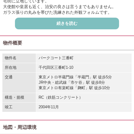
宅街に立地しています。
大使館や皇居も近く、治安の良さは言うまでもありません。
ガラス張りの丸みを帯びた洗練された外観フォルムです。
半蔵門駅徒歩5分・市ヶ谷駅徒歩8分で交通利便性に恵まれていま
続きを読む
す。
物件概要
物件名
パークコート三番町
所在地
千代田区三番町1-10
交通
東京メトロ半蔵門線「半蔵門」駅 徒歩5分
JR中央・総武線「市ケ谷」駅 徒歩8分
東京メトロ有楽町線「麹町」駅 徒歩10分
構造・規模
RC（鉄筋コンクリート）
竣工
2004年11月
地図・周辺環境