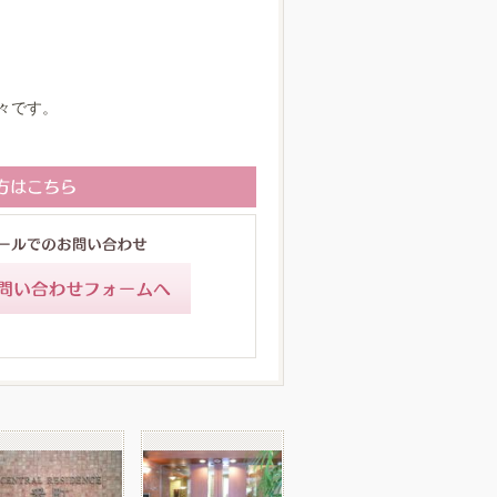
。
。
々です。