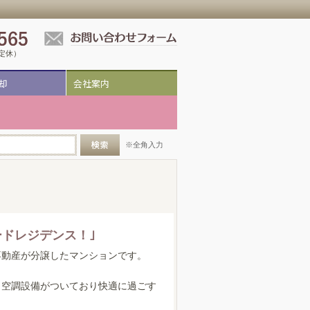
祝定休）
却
会社案内
※全角入力
ドレジデンス！｣
不動産が分譲したマンションです。
、空調設備がついており快適に過ごす