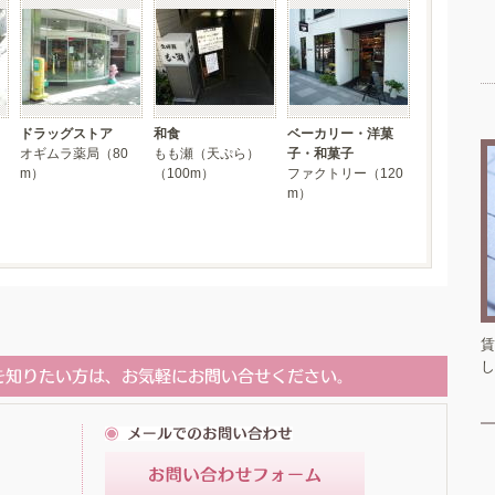
ドラッグストア
和食
ベーカリー・洋菓
オギムラ薬局（80
もも瀬（天ぷら）
子・和菓子
m）
（100m）
ファクトリー（120
m）
賃
し