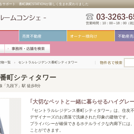
サポート 番町麹町STATIONが新しく生まれ変わりました
営業時間：10：00～18：00（
売買不動産
オーナー様向け
不動産売
建物一覧
セントラルレジデンス番町シティタワー
番町シティタワー
門線「九段下」駅 徒歩8分
｢大切なペットと一緒に暮らせるハイグレー
『セントラルレジデンス番町シティタワー』は、住友
デザイナーズのお洒落で洗練された印象の建物です。
プライバシーが確保できるホテルライクな内廊下には
ことができます。