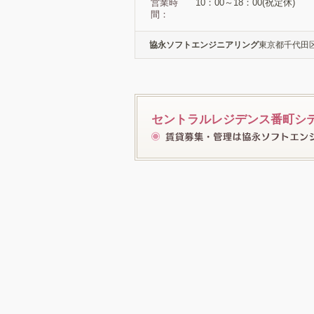
営業時
10：00～18：00(祝定休)
間：
協永ソフトエンジニアリング
東京都千代田区六
セントラルレジデンス番町シ