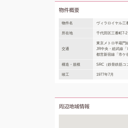
物件名
ヴィラロイヤル三
所在地
千代田区三番町7-2
東京メトロ半蔵門線
交通
JR中央・総武線「
都営新宿線「市ケ谷
構造・規模
SRC（鉄骨鉄筋コ
竣工
1977年7月