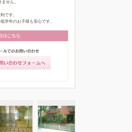
せません。
便利です。
め低学年のお子様も安心です。