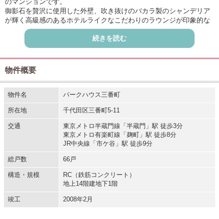
のマンションです。
御影石を贅沢に使用した外壁、吹き抜けのバカラ製のシャンデリア
が輝く高級感のあるホテルライクなこだわりのラウンジが印象的な
高級マンションです。パークハウス三番町は免震構造を採用してお
続きを読む
り、防犯センサー付き窓・24時間有人管理で、都心での快適で安心
な生活をサポート。フロントサービスもあります。
京メトロ半蔵門線半蔵門駅徒歩3分という立地も魅力です。
物件概要
物件名
パークハウス三番町
所在地
千代田区三番町5-11
交通
東京メトロ半蔵門線「半蔵門」駅 徒歩3分
東京メトロ有楽町線「麹町」駅 徒歩8分
JR中央線「市ケ谷」駅 徒歩9分
総戸数
66戸
構造・規模
RC（鉄筋コンクリート）
地上14階建地下1階
竣工
2008年2月