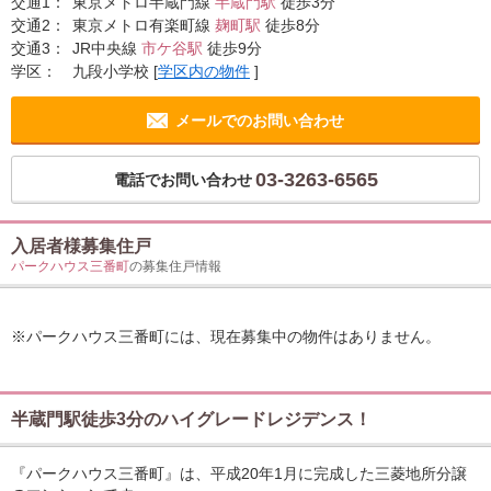
交通1：
東京メトロ半蔵門線
半蔵門駅
徒歩3分
交通2：
東京メトロ有楽町線
麹町駅
徒歩8分
交通3：
JR中央線
市ケ谷駅
徒歩9分
学区：
九段小学校
[
学区内の物件
]
メールでのお問い合わせ
03-3263-6565
電話でお問い合わせ
入居者様募集住戸
パークハウス三番町
の募集住戸情報
※パークハウス三番町には、現在募集中の物件はありません。
半蔵門駅徒歩3分のハイグレードレジデンス！
『パークハウス三番町』は、平成20年1月に完成した三菱地所分譲