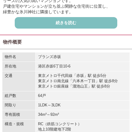
リーズの人気の高いマンションです。
戸建住宅やマンションが立ち並ぶ閑静な住宅街に位置し、
緑豊かな氷川神社に隣接しています。
マンションの周辺には「氷川神社」の他「東京ミッドタウン」「檜
続きを読む
町公園」などもあり生活環境も抜群です。
道路から奥まったところにあるので静かな環境です。
エントランスに入りガラスブロックが使用された明るいロビーを抜
けると
物件概要
ソファセットが置かれた優雅なラウンジが見えてきます。
共用廊下は絨毯が敷かれたホテルライクな内廊下となっています。
物件名
ブランズ赤坂
所在地
港区赤坂6丁目10-6
交通
東京メトロ千代田線「赤坂」駅 徒歩5分
東京メトロ南北線「六本木一丁目」駅 徒歩8分
東京メトロ銀座線「溜池山王」駅 徒歩8分
総戸数
64戸
間取り
1LDK～3LDK
専有面積
34m²～92m²
構造・規模
RC（鉄筋コンクリート）
地上10階建地下2階