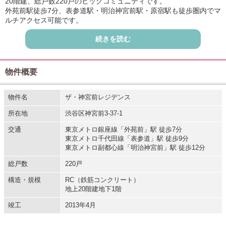
20階建、総戸数220戸のビッグコミュニティです。
外苑前駅徒歩7分、表参道駅・明治神宮前駅・原宿駅も徒歩圏内でマ
ルチアクセス可能です。
都心でありながら、代々木公園や新宿御苑、神宮外苑の緑を感じら
続きを読む
れるロケーションです。
表参道や外苑の周辺にはお洒落なレストランやショップが点在して
おりプライベートタイムも充実のエリアです。
物件概要
スカイデッキやフォレストガーデン、ウォーターガーデン、アクア
ラウンジ、ゲストルーム、ミーティングサロン、ペットルームなど
大規模マンションならではの充実の共用施設。
物件名
ザ・神宮前レジデンス
コンシェルジュカウンターでは快適な生活をサポートする多彩なサ
所在地
渋谷区神宮前3-37-1
ービスが受けられます。
モニタ付オートロックや24時間有人管理など安心のマンションセキ
交通
東京メトロ銀座線「外苑前」駅 徒歩7分
ュリティです。
東京メトロ千代田線「表参道」駅 徒歩9分
お部屋によってはペットの飼育も可能です！
東京メトロ副都心線「明治神宮前」駅 徒歩12分
総戸数
220戸
構造・規模
RC（鉄筋コンクリート）
地上20階建地下1階
竣工
2013年4月