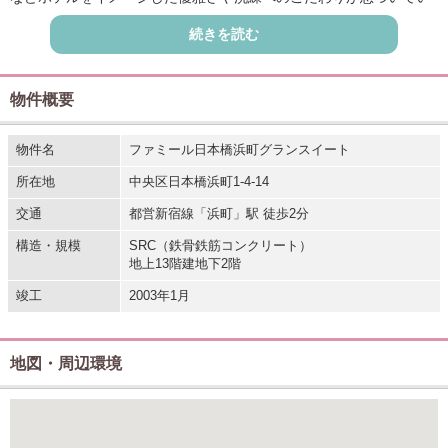
ます。
続きを読む
徒歩2分の浜町駅の他、3路線5駅が徒歩圏内でオンもオフも軽快な
フットワークが可能です。
緑豊かな浜町公園総合スポーツセンター徒歩4分で、都心でありなが
ら自然の癒しも享受できるロケーションです。
物件概要
物件名
ファミール日本橋浜町グランスイート
所在地
中央区日本橋浜町1-4-14
交通
都営新宿線「浜町」駅 徒歩2分
構造・規模
SRC（鉄骨鉄筋コンクリート）
地上13階建地下2階
竣工
2003年1月
地図・周辺環境