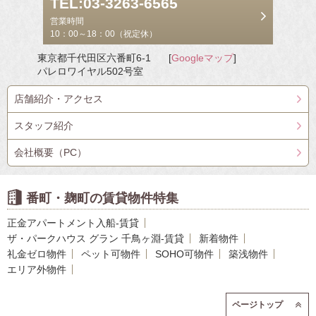
TEL:03-3263-6565
営業時間
10：00～18：00（祝定休）
東京都千代田区六番町6-1
[
Googleマップ
]
パレロワイヤル502号室
店舗紹介・アクセス
スタッフ紹介
会社概要（PC）
番町・麹町の賃貸物件特集
正金アパートメント入船-賃貸
ザ・パークハウス グラン 千鳥ヶ淵-賃貸
新着物件
礼金ゼロ物件
ペット可物件
SOHO可物件
築浅物件
エリア外物件
ページトップ