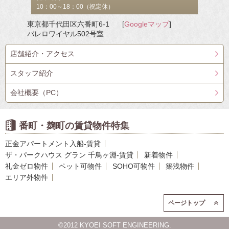
10：00～18：00（祝定休）
東京都千代田区六番町6-1
[
Googleマップ
]
パレロワイヤル502号室
店舗紹介・アクセス
スタッフ紹介
会社概要（PC）
番町・麹町の賃貸物件特集
正金アパートメント入船-賃貸
ザ・パークハウス グラン 千鳥ヶ淵-賃貸
新着物件
礼金ゼロ物件
ペット可物件
SOHO可物件
築浅物件
エリア外物件
ページトップ
©2012 KYOEI SOFT ENGINEERING.