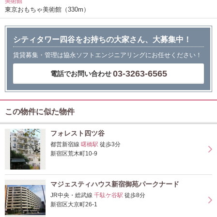
美術館
東京おもちゃ美術館（330m）
シティタワー四谷をお持ちの大家さん、大募集中！
賃貸募集・管理は協永ソフトエンジニアリングにお任せください！
03-3263-6565
電話でお問い合わせ
この物件に似た物件
フォレスト四ツ谷
都営新宿線
曙橋駅
徒歩3分
新宿区荒木町10-9
マジェスティハウス新宿御苑パークナード
JR中央・総武線
千駄ケ谷駅
徒歩8分
新宿区大京町26-1