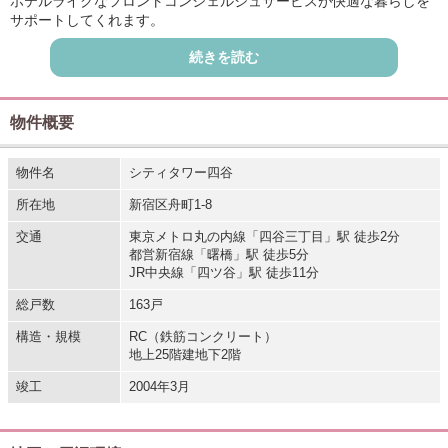
ホテルライクなフロントコンシェルジュサービスが快適な暮らしを
サポートしてくれます。
パーティールームやゲストルームなどビッグコミュニティならでは
続きを読む
の充実した共用施設も魅力。
オートロックや防犯カメラ、24時間有人管理など防犯面も配慮され
ており安心です。
お部屋によりペットの飼育が可能です。
物件概要
物件名
シティタワー四谷
所在地
新宿区舟町1-8
交通
東京メトロ丸の内線「四谷三丁目」駅 徒歩2分
都営新宿線「曙橋」駅 徒歩5分
JR中央線「四ツ谷」駅 徒歩11分
総戸数
163戸
構造・規模
RC（鉄筋コンクリート）
地上25階建地下2階
竣工
2004年3月