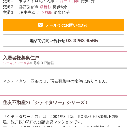
交通1：
東京メトロ丸の内線
四谷三丁目駅
徒歩2分
交通2：
都営新宿線
曙橋駅
徒歩5分
交通3：
JR中央線
四ツ谷駅
徒歩11分
メールでのお問い合わせ
03-3263-6565
電話でお問い合わせ
入居者様募集住戸
シティタワー四谷
の募集住戸情報
※シティタワー四谷には、現在募集中の物件はありません。
住友不動産の「シティタワー」シリーズ！
『シティタワー四谷』は、2004年3月築、RC造地上25階地下2階
建、総戸数163戸の分譲賃貸マンションです。