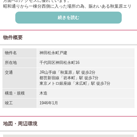
方面へのアクセスに優れています。
昭和通りから一棟分西側に入った場所の為、賑わいある秋葉原エリ
アの中でも比較的落ち着きがあります。
続きを読む
スーパーやコンビニ、飲食店、商業施設が近隣に多数点在しており
利便性良好です。
物件概要
物件名
神田松永町戸建
所在地
千代田区神田松永町16
交通
JR山手線「秋葉原」駅 徒歩2分
都営新宿線「岩本町」駅 徒歩7分
東京メトロ銀座線「末広町」駅 徒歩7分
構造・規模
木造
竣工
1946年1月
地図・周辺環境