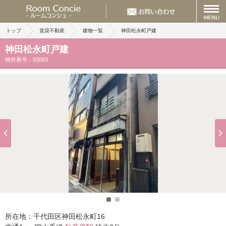
トップ
賃貸不動産
建物一覧
神田松永町戸建
神田松永町戸建
物件番号：03093
所在地：
千代田区神田松永町16