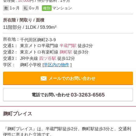
管理費 :
10,000
円 / 仲介手数料 : 1ヶ月
1ヶ月
0ヶ月
マンション
敷
礼
種別
所在階 / 間取り / 面積
11階部分 / 1LDK / 59.99m²
所在地：
千代田区麹町2-3-9
交通1：
東京メトロ半蔵門線
半蔵門駅
徒歩2分
交通2：
東京メトロ有楽町線
麹町駅
徒歩3分
交通3：
JR中央線
四ツ谷駅
徒歩12分
学区：
麹町小学校
[
学区内の物件
]
メールでのお問い合わせ
03-3263-6565
電話でお問い合わせ
麹町プレイス
『麹町プレイス』は、半蔵門駅徒歩2分、麴町駅徒歩3分と、交通利
便性に恵まれた立地です。