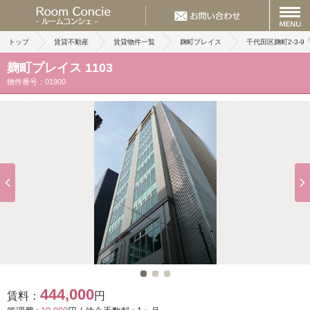
トップ
賃貸不動産
賃貸物件一覧
麹町プレイス
千代田区麹町2-3-
麹町プレイス 1103
物件番号：01900
444,000
賃料：
円