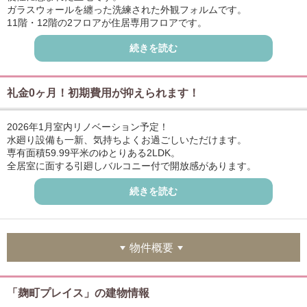
ガラスウォールを纏った洗練された外観フォルムです。
11階・12階の2フロアが住居専用フロアです。
近隣にスーパーやコンビニが複数ありますのでお買物便利です。
続きを読む
礼金0ヶ月！初期費用が抑えられます！
2026年1月室内リノベーション予定！
水廻り設備も一新、気持ちよくお過ごしいただけます。
専有面積59.99平米のゆとりある2LDK。
全居室に面する引廻しバルコニー付で開放感があります。
WIC等豊富な収納力で住空間をスッキリ保てます。
続きを読む
ご内覧・詳細等お気軽にお問い合わせ下さい。
物件概要
「麹町プレイス」の建物情報