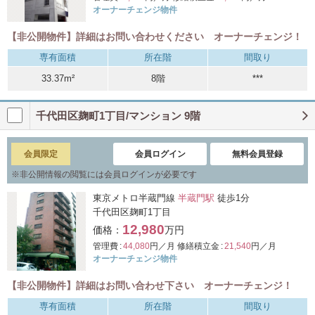
オーナーチェンジ物件
【非公開物件】詳細はお問い合わせください オーナーチェンジ！
専有面積
所在階
間取り
33.37m²
8階
***
千代田区麹町1丁目/マンション 9階
会員限定
会員ログイン
無料会員登録
※
非公開情報の閲覧には会員ログインが必要です
東京メトロ半蔵門線
半蔵門駅
徒歩1分
千代田区麹町1丁目
12,980
価格：
万円
管理費 :
44,080
円／月
修繕積立金 :
21,540
円／月
オーナーチェンジ物件
【非公開物件】詳細はお問い合わせ下さい オーナーチェンジ！
専有面積
所在階
間取り