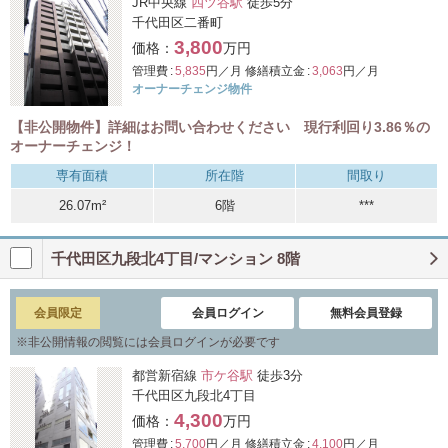
JR中央線
四ツ谷駅
徒歩5分
千代田区二番町
3,800
価格：
万円
管理費 :
5,835
円／月
修繕積立金 :
3,063
円／月
オーナーチェンジ物件
【非公開物件】詳細はお問い合わせください 現行利回り3.86％の
オーナーチェンジ！
専有面積
所在階
間取り
26.07m²
6階
***
千代田区九段北4丁目/マンション 8階
会員限定
会員ログイン
無料会員登録
※
非公開情報の閲覧には会員ログインが必要です
都営新宿線
市ケ谷駅
徒歩3分
千代田区九段北4丁目
4,300
価格：
万円
管理費 :
5,700
円／月
修繕積立金 :
4,100
円／月