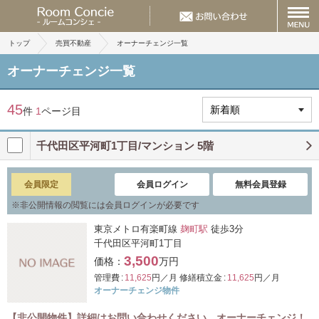
トップ
売買不動産
オーナーチェンジ一覧
オーナーチェンジ一覧
45
件
1
ページ目
千代田区平河町1丁目/マンション 5階
会員限定
会員ログイン
無料会員登録
※
非公開情報の閲覧には会員ログインが必要です
東京メトロ有楽町線
麹町駅
徒歩3分
千代田区平河町1丁目
3,500
価格：
万円
管理費 :
11,625
円／月
修繕積立金 :
11,625
円／月
オーナーチェンジ物件
【非公開物件】詳細はお問い合わせください オーナーチェンジ！