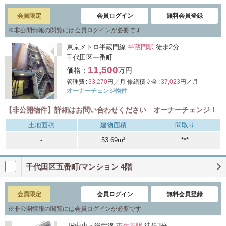
会員限定
会員ログイン
無料会員登録
※
非公開情報の閲覧には会員ログインが必要です
東京メトロ半蔵門線
半蔵門駅
徒歩2分
千代田区一番町
11,500
価格：
万円
管理費 :
33,270
円／月
修繕積立金 :
37,023
円／月
オーナーチェンジ物件
【非公開物件】詳細はお問い合わせください オーナーチェンジ！
土地面積
建物面積
間取り
-
53.69m²
***
千代田区五番町/マンション 4階
会員限定
会員ログイン
無料会員登録
※
非公開情報の閲覧には会員ログインが必要です
JR中央・総武線
市ケ谷駅
徒歩3分