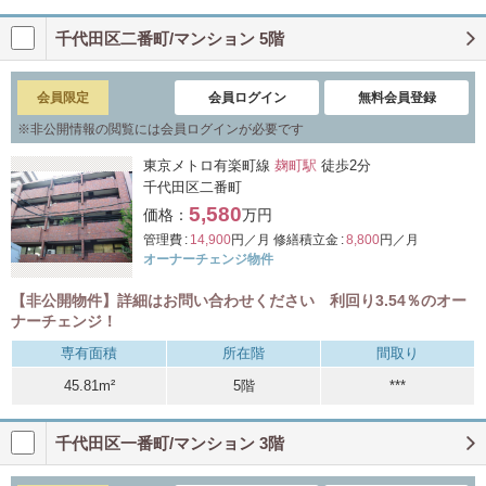
千代田区二番町/マンション 5階
会員限定
会員ログイン
無料会員登録
※
非公開情報の閲覧には会員ログインが必要です
東京メトロ有楽町線
麹町駅
徒歩2分
千代田区二番町
5,580
価格：
万円
管理費 :
14,900
円／月
修繕積立金 :
8,800
円／月
オーナーチェンジ物件
【非公開物件】詳細はお問い合わせください 利回り3.54％のオー
ナーチェンジ！
専有面積
所在階
間取り
45.81m²
5階
***
千代田区一番町/マンション 3階