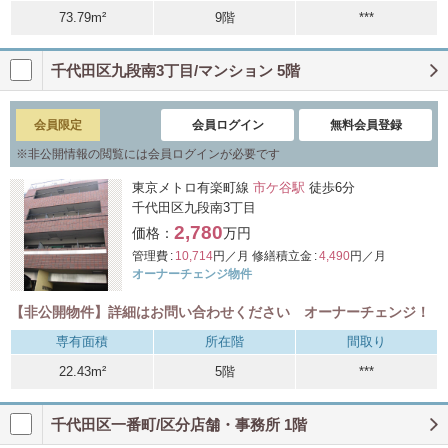
73.79m²
9階
***
千代田区九段南3丁目/マンション 5階
会員限定
会員ログイン
無料会員登録
※
非公開情報の閲覧には会員ログインが必要です
東京メトロ有楽町線
市ケ谷駅
徒歩6分
千代田区九段南3丁目
2,780
価格：
万円
管理費 :
10,714
円／月
修繕積立金 :
4,490
円／月
オーナーチェンジ物件
【非公開物件】詳細はお問い合わせください オーナーチェンジ！
専有面積
所在階
間取り
22.43m²
5階
***
千代田区一番町/区分店舗・事務所 1階