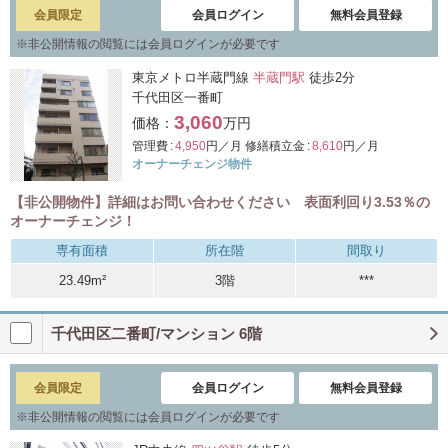
会員限定
会員ログイン
無料会員登録
※
非公開情報の閲覧には会員ログインが必要です
東京メトロ半蔵門線
半蔵門駅
徒歩2分
千代田区一番町
3,060
価格：
万円
管理費 :
4,950
円／月
修繕積立金 :
8,610
円／月
オーナーチェンジ物件
【非公開物件】詳細はお問い合わせください 表面利回り3.53％の
オーナーチェンジ！
専有面積
所在階
間取り
23.49m²
3階
***
千代田区二番町/マンション 6階
会員限定
会員ログイン
無料会員登録
※
非公開情報の閲覧には会員ログインが必要です