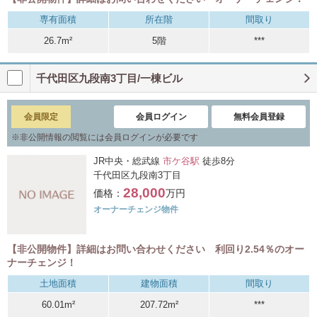
専有面積
所在階
間取り
26.7m²
5階
***
千代田区九段南3丁目/一棟ビル
会員限定
会員ログイン
無料会員登録
※
非公開情報の閲覧には会員ログインが必要です
JR中央・総武線
市ケ谷駅
徒歩8分
千代田区九段南3丁目
28,000
価格：
万円
オーナーチェンジ物件
【非公開物件】詳細はお問い合わせください 利回り2.54％のオー
ナーチェンジ！
土地面積
建物面積
間取り
60.01m²
207.72m²
***