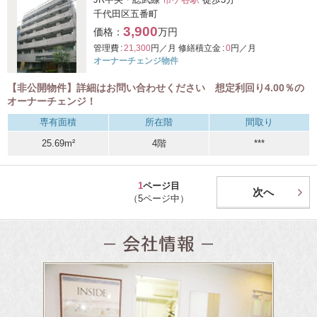
千代田区五番町
3,900
価格：
万円
管理費 :
21,300
円／月
修繕積立金 :
0
円／月
オーナーチェンジ物件
【非公開物件】詳細はお問い合わせください 想定利回り4.00％の
オーナーチェンジ！
専有面積
所在階
間取り
25.69m²
4階
***
1
ページ目
次へ
（5ページ中）