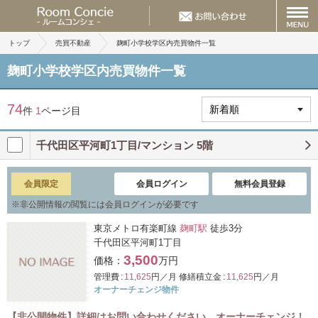
トップ
売買不動産
麹町小学校学区内売買物件一覧
麹町小学校学区内売買物件一覧
74
件
1
ページ目
千代田区平河町1丁目/マンション 5階
会員限定
会員ログイン
無料会員登録
※
非公開情報の閲覧には会員ログインが必要です
東京メトロ有楽町線
麹町駅
徒歩3分
千代田区平河町1丁目
3,500
価格：
万円
管理費 :
11,625
円／月
修繕積立金 :
11,625
円／月
オーナーチェンジ物件
【非公開物件】詳細はお問い合わせください オーナーチェンジ！