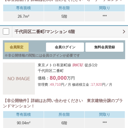
専有面積
所在階
間取り
26.7m²
5階
***
千代田区二番町/マンション 6階
会員限定
会員ログイン
無料会員登録
※
非公開情報の閲覧には会員ログインが必要です
東京メトロ有楽町線
麹町駅
徒歩1分
千代田区二番町
80,000
価格：
万円
管理費 :
49,710
円／月
修繕積立金 :
17,920
円／月
【非公開物件】詳細はお問い合わせください 東京建物分譲のブラ
ンドマンション！
専有面積
所在階
間取り
90.04m²
6階
***