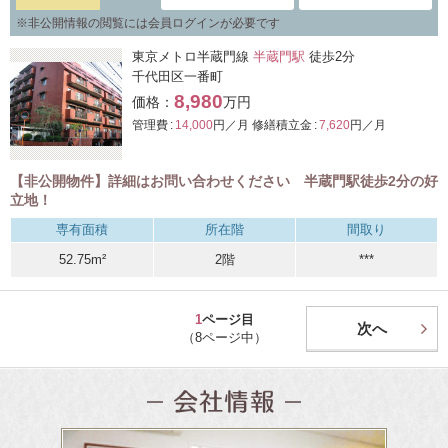
※
非公開情報の閲覧には会員ログインが必要です
東京メトロ半蔵門線
半蔵門駅
徒歩2分
千代田区一番町
8,980
価格：
万円
管理費 :
14,000
円／月
修繕積立金 :
7,620
円／月
【非公開物件】詳細はお問い合わせください 半蔵門駅徒歩2分の好
立地！
専有面積
所在階
間取り
52.75m²
2階
***
1
ページ目
次へ
（8ページ中）