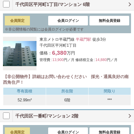
千代田区平河町1丁目/マンション 6階
会員限定
会員ログイン
無料会員登録
※
非公開情報の閲覧には会員ログインが必要です
東京メトロ半蔵門線
半蔵門駅
徒歩3分
千代田区平河町1丁目
6,380
価格：
万円
管理費 :
13,900
円／月
修繕積立金 :
14,880
円／月
【非公開物件】詳細はお問い合わせください 採光・通風良好の南
西角住戸！
専有面積
所在階
間取り
52.99m²
6階
***
千代田区一番町/マンション 2階
会員限定
会員ログイン
無料会員登録