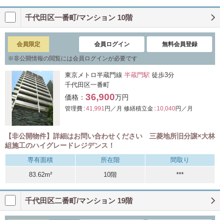
千代田区一番町/マンション 10階
会員限定
会員ログイン
無料会員登録
※
非公開情報の閲覧には会員ログインが必要です
東京メトロ半蔵門線
半蔵門駅
徒歩3分
千代田区一番町
36,900
価格：
万円
管理費 :
41,991
円／月
修繕積立金 :
10,040
円／月
【非公開物件】詳細はお問い合わせください 三菱地所旧分譲×大林
組施工のハイグレードレジデンス！
専有面積
所在階
間取り
83.62m²
10階
***
千代田区二番町/マンション 19階