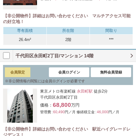
【非公開物件】詳細はお問い合わせください マルチアクセス可能
の好立地！
専有面積
所在階
間取り
26.4m²
2階
***
千代田区永田町2丁目/マンション 14階
会員限定
会員ログイン
無料会員登録
※
非公開情報の閲覧には会員ログインが必要です
東京メトロ有楽町線
永田町駅
徒歩2分
千代田区永田町2丁目
68,800
価格：
万円
管理費 :
60,490
円／月
修繕積立金 :
46,000
円／月
【非公開物件】詳細はお問い合わせください 駅近ハイグレードレ
ジデンス！