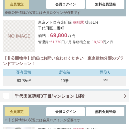
会員限定
会員ログイン
無料会員登録
※
非公開情報の閲覧には会員ログインが必要です
東京メトロ有楽町線
麹町駅
徒歩1分
千代田区二番町
69,800
価格：
万円
管理費 :
51,770
円／月
修繕積立金 :
18,670
円／月
【非公開物件】詳細はお問い合わせください 東京建物分譲のブラ
ンドマンション！
専有面積
所在階
間取り
93.78m²
19階
***
千代田区麹町3丁目/マンション 16階
会員限定
会員ログイン
無料会員登録
※
非公開情報の閲覧には会員ログインが必要です