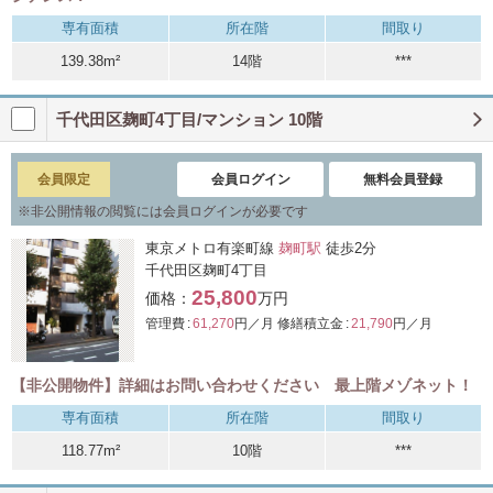
専有面積
所在階
間取り
139.38m²
14階
***
千代田区麹町4丁目/マンション 10階
会員限定
会員ログイン
無料会員登録
※
非公開情報の閲覧には会員ログインが必要です
東京メトロ有楽町線
麹町駅
徒歩2分
千代田区麹町4丁目
25,800
価格：
万円
管理費 :
61,270
円／月
修繕積立金 :
21,790
円／月
【非公開物件】詳細はお問い合わせください 最上階メゾネット！
専有面積
所在階
間取り
118.77m²
10階
***