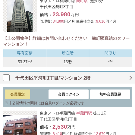
東京メトロ有楽町線
麹町駅
徒歩1分
千代田区麹町3丁目
23,980
価格：
万円
管理費 :
34,800
円／月
修繕積立金 :
9,610
円／月
【非公開物件】詳細はお問い合わせください 麹町駅直結のタワー
マンション！
専有面積
所在階
間取り
53.37m²
16階
***
千代田区平河町1丁目/マンション 2階
会員限定
会員ログイン
無料会員登録
※
非公開情報の閲覧には会員ログインが必要です
東京メトロ半蔵門線
半蔵門駅
徒歩1分
千代田区平河町1丁目
2,530
価格：
万円
管理費 :
8,410
円／月
修繕積立金 :
12,670
円／月