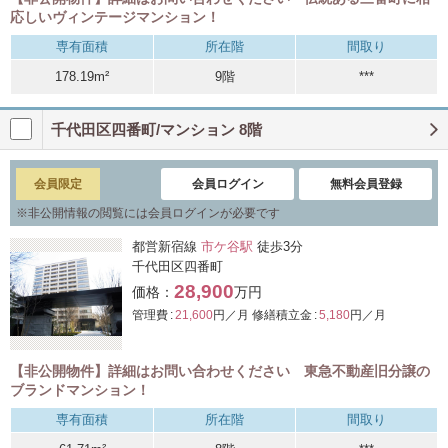
応しいヴィンテージマンション！
専有面積
所在階
間取り
178.19m²
9階
***
千代田区四番町/マンション 8階
会員限定
会員ログイン
無料会員登録
※
非公開情報の閲覧には会員ログインが必要です
都営新宿線
市ケ谷駅
徒歩3分
千代田区四番町
28,900
価格：
万円
管理費 :
21,600
円／月
修繕積立金 :
5,180
円／月
【非公開物件】詳細はお問い合わせください 東急不動産旧分譲の
ブランドマンション！
専有面積
所在階
間取り