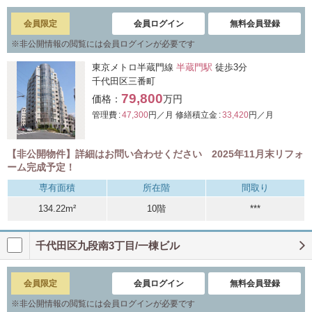
会員限定
会員ログイン
無料会員登録
※
非公開情報の閲覧には会員ログインが必要です
東京メトロ半蔵門線
半蔵門駅
徒歩3分
千代田区三番町
79,800
価格：
万円
管理費 :
47,300
円／月
修繕積立金 :
33,420
円／月
【非公開物件】詳細はお問い合わせください 2025年11月末リフォ
ーム完成予定！
専有面積
所在階
間取り
134.22m²
10階
***
千代田区九段南3丁目/一棟ビル
会員限定
会員ログイン
無料会員登録
※
非公開情報の閲覧には会員ログインが必要です