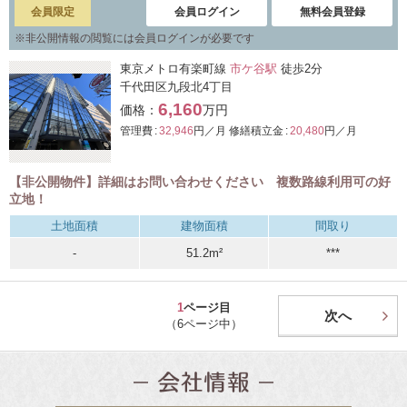
会員限定
会員ログイン
無料会員登録
※
非公開情報の閲覧には会員ログインが必要です
東京メトロ有楽町線
市ケ谷駅
徒歩2分
千代田区九段北4丁目
6,160
価格：
万円
管理費 :
32,946
円／月
修繕積立金 :
20,480
円／月
【非公開物件】詳細はお問い合わせください 複数路線利用可の好
立地！
土地面積
建物面積
間取り
-
51.2m²
***
1
ページ目
次へ
（6ページ中）