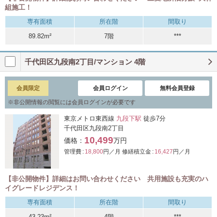
組施工！
専有面積
所在階
間取り
89.82m²
7階
***
千代田区九段南2丁目/マンション 4階
会員限定
会員ログイン
無料会員登録
※
非公開情報の閲覧には会員ログインが必要です
東京メトロ東西線
九段下駅
徒歩7分
千代田区九段南2丁目
10,499
価格：
万円
管理費 :
18,800
円／月
修繕積立金 :
16,427
円／月
【非公開物件】詳細はお問い合わせください 共用施設も充実のハ
イグレードレジデンス！
専有面積
所在階
間取り
43.23m²
4階
***