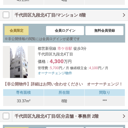
千代田区九段北4丁目/マンション 8階
会員限定
会員ログイン
無料会員登録
※
非公開情報の閲覧には会員ログインが必要です
都営新宿線
市ケ谷駅
徒歩3分
千代田区九段北4丁目
4,300
価格：
万円
管理費 :
5,700
円／月
修繕積立金 :
4,100
円／月
オーナーチェンジ物件
【非公開物件】詳細はお問い合わせください オーナーチェンジ！
専有面積
所在階
間取り
33.37m²
8階
***
千代田区九段北4丁目/区分店舗・事務所 2階