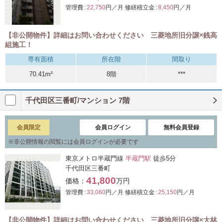
管理費 :
22,750
円／月
修繕積立金 :
8,450
円／月
【非公開物件】詳細はお問い合わせください 三菱地所旧分譲×銭高
組施工！
専有面積
所在階
間取り
70.41m²
8階
***
千代田区三番町/マンション 7階
会員限定
会員ログイン
無料会員登録
※
非公開情報の閲覧には会員ログインが必要です
東京メトロ半蔵門線
半蔵門駅
徒歩5分
千代田区三番町
41,800
価格：
万円
管理費 :
33,060
円／月
修繕積立金 :
25,150
円／月
【非公開物件】詳細はお問い合わせください 三菱地所旧分譲×大林