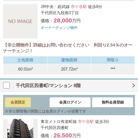
JR中央・総武線
市ケ谷駅
徒歩8分
千代田区九段南3丁目
28,000
価格：
万円
オーナーチェンジ物件
【非公開物件】詳細はお問い合わせください 利回り2.54％のオー
ナーチェンジ！
土地面積
建物面積
間取り
60.01m²
207.72m²
***
千代田区四番町/マンション 8階
会員限定
会員ログイン
無料会員登録
※
非公開情報の閲覧には会員ログインが必要です
東京メトロ有楽町線
市ケ谷駅
徒歩3分
千代田区四番町
26,500
価格：
万円