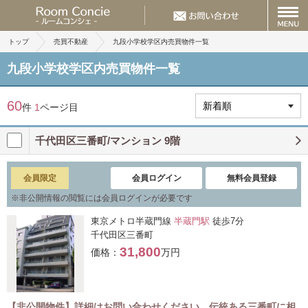
トップ
売買不動産
九段小学校学区内売買物件一覧
九段小学校学区内売買物件一覧
60
件
1
ページ目
千代田区三番町/マンション 9階
会員限定
会員ログイン
無料会員登録
※
非公開情報の閲覧には会員ログインが必要です
東京メトロ半蔵門線
半蔵門駅
徒歩7分
千代田区三番町
31,800
価格：
万円
【非公開物件】詳細はお問い合わせください 伝統ある三番町に相