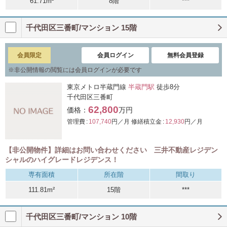
61.71m²
8階
***
千代田区三番町/マンション 15階
会員限定
会員ログイン
無料会員登録
※
非公開情報の閲覧には会員ログインが必要です
東京メトロ半蔵門線
半蔵門駅
徒歩8分
千代田区三番町
62,800
価格：
万円
管理費 :
107,740
円／月
修繕積立金 :
12,930
円／月
【非公開物件】詳細はお問い合わせください 三井不動産レジデン
シャルのハイグレードレジデンス！
専有面積
所在階
間取り
111.81m²
15階
***
千代田区三番町/マンション 10階