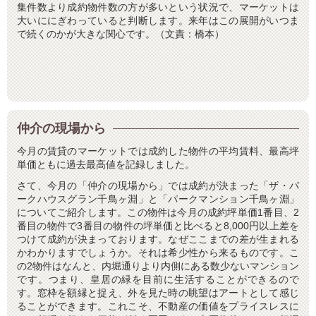
集件数より成約物件数の方が多いという状況で、マーケットは
大いににぎわっていると判断します。来年はこの展開がいつま
で続くのかが大きな関心です。（文責：橋本）
仲介の現場から
今月の賃貸のマーケットでは成約した物件の平均賃料、最高坪
単価ともに過去最高値を記録しました。
さて、今月の「仲介の現場から」では成約が決まった「ザ・パ
ークハウスグラン千鳥ヶ淵」と「パークマンション千鳥ヶ淵」
についてご紹介します。この物件は今月の成約坪単価1番目、2
番目の物件で3番目の物件の坪単価と比べると8,000円以上差を
つけて成約が決まっております。なぜここまでの差が生まれる
かわかりますでしょうか。それは希少性から来るものです。こ
の2物件はなんと、内堀通りより内側にある数少ないマンション
です。つまり、皇居の緑を目前に生活することができるので
す。窓枠を額縁と捉え、外を見た時の眺望はアートとして感じ
ることができます。これこそ、不動産の価値をプライスレスに