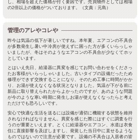
し、相場を超えた価格が付く要因です。売買物件としては相場
の2倍以上の価格がついております。（文責：元島）
管理のアレやコレや
昨今は気温の低下が著しいですね。本年夏、エアコンの不具合
が多数発生し暑い中冷房が使えずに困った方が多くいらっしゃ
いましたが、冬はそのようなエアコンの不具合が少なくてホッ
としています。
とはいえ先日、給湯器に異変を感じてお問い合わせをくださっ
たお客様がいらっしゃいました。古いタイプの設備だったため
修理ができず交換することになり、そのため工事に時間がかか
り、お湯が使えなくなる状況となりました。気温が下がる前に
新品に取り替えられたからよかったのですが、あのような問題
が今のような寒い時期に発生しお湯が使えなくなったらと考え
ただけでも恐ろしいです。
安心で快適な生活を送るには設備が適切に機能する状態を維持
されなければなりません。異変を感じた際にはすぐに調査を行
うのが重要といえます。とくに給湯器やエアコン、水道は衣食
住に直接影響を及ぼしますし、発覚した当日中に直せるような
ものではないので注意が必要です。設備の不具合は入居者の皆