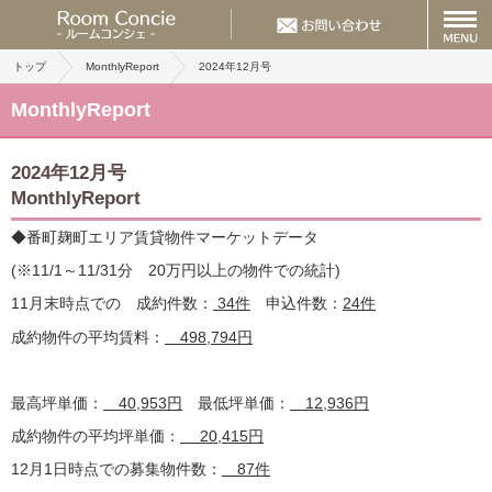
トップ
MonthlyReport
2024年12月号
MonthlyReport
2024年12月号
MonthlyReport
◆番町麹町エリア
賃貸物件
マーケットデータ
(※11/1～11/31分 20万円以上の物件での統計)
11月末時点での 成約件数：
34件
申込件数：
24
件
成約物件の平均賃料：
498,794円
最高坪単価：
40,953円
最低坪単価：
12,936
円
成約物件の平均坪単価：
20,415円
12月1日時点での募集物件数：
87件