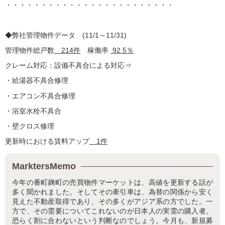
・・・・・・・・・・・・・・・・・・・・・・・・
◆弊社
管理物件
データ (11/1～11/31)
管理物件総戸数
214件
稼働率
92.5％
クレーム対応：設備不具合による対応⇒
・給湯器不具合修理
・エアコン不具合修理
・浴室水栓不具合
・壁クロス修理
更新時における賃料アップ
1件
MarktersMemo
今年の番町麹町の売買物件マーケットは、高値を更新する話が
多く聞かれました。そしてその牽引車は、為替の関係から安く
見えた不動産取得であり、その多くがアジア系の方でした。一
方で、その需要についてこれないのが日本人の実需の購入者。
恐らく割に合わないという判断なのでしょう。今月も、新規募