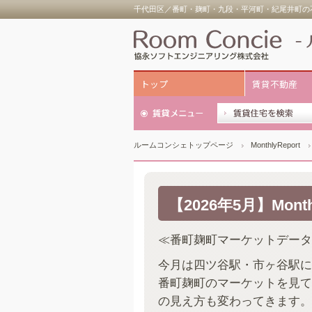
千代田区／番町・麹町・九段・平河町・紀尾井町の不
トップ
賃貸不動産
ルームコンシェトップページ
MonthlyReport
【2026年5月】Monthl
≪番町麹町マーケットデータ
今月は四ツ谷駅・市ヶ谷駅に
番町麹町のマーケットを見て
の見え方も変わってきます。