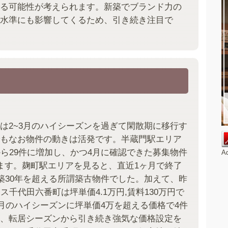
る可能性が考えられます。新築でブランド力の
水準にも影響してくるため、引き続き注目で
は2~3月のハイシーズンを過ぎて閑散期に移行す
もなお物件の動きは活発です。半蔵門駅エリア
から29件に増加し、かつ4月に確認できた募集物件
A
ます。麹町駅エリアを見ると、直近1ヶ月で終了
が築30年を超える所謂築古物件でした。加えて、昨
ス千代田六番町は坪単価4.1万円,賃料130万円で
3月のハイシーズンに坪単価4万を超える価格で4件
、転居シーズンから引き続き強気な価格設定を