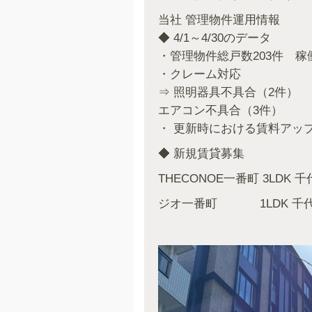
当社 管理物件運用情報
◆ 4/1～4/30のデータ
・管理物件総戸数203件 稼働
・クレーム対応
⇒ 照明器具不具合（2件）
エアコン不具合（3件）
・ 更新時における賃料アッ
◆ 新規賃貸募集
THECONOE一番町 3LDK
ジオ一番町 1LDK 千