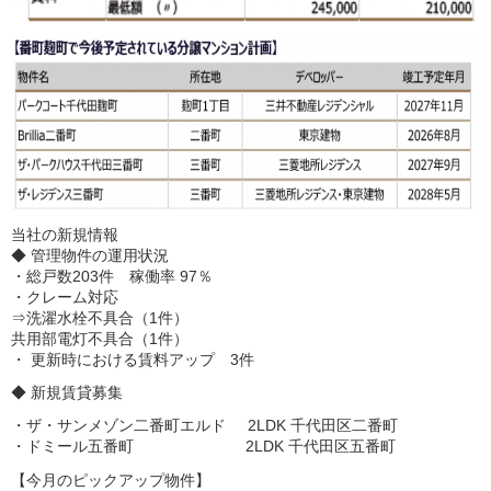
当社の新規情報
◆ 管理物件の運用状況
・総戸数203件 稼働率 97％
・クレーム対応
⇒洗濯水栓不具合（1件）
共用部電灯不具合（1件）
・ 更新時における賃料アップ 3件
◆ 新規賃貸募集
・ザ・サンメゾン二番町エルド 2LDK 千代田区二番町
・ドミール五番町 2LDK 千代田区五番町
【今月のピックアップ物件】