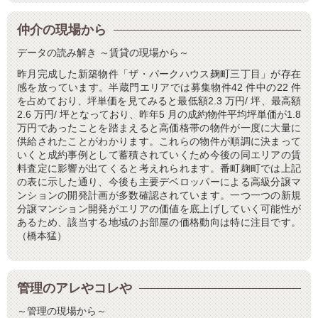
仲介の現場から
データの読み解き ～賃貸の現場から～
昨月完成した新築物件「ザ・パークハウス麹町三丁目」が存在
感を放っています。半蔵門エリアでは募集物件42 件中の22 件
を占めており、坪単価を見てみると最低額2.3 万円/ 坪、最高額
2.6 万円/ 坪となっており、昨年5 月の成約物件平均坪単価が1.8
万円であったことを踏まえると高価格帯の物件が一度に大量に
供給されたことがわかります。これらの物件が順調に決まって
いくと成約事例として蓄積されていくため今後の同エリアの賃
料査定に影響が出てくると考えれられます。番町麹町では上記
の表に示した通り、今後も主要デベロッパーによる高級分譲マ
ンションの開発計画が多数確認されています。一つ一つの新規
分譲マンション開発がエリアの価値を底上げしていく可能性が
あるため、該当する地域のお部屋の価格動向は特に注目です。
（橋本猛）
管理のアレやコレや
～管理の現場から～