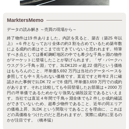
MarktersMemo
データの読み解き ～売買の現場から～
終了物件は19 件ありました。内訳を見ると、築古（築25 年以
上）＝6 件となっており全体の約3 割を占めているため築年数
による成約の差はそこまで出てきていないと思われます。特筆
すべき点としては番町麹町地区の中でも希少な千鳥ヶ淵の物件
がマーケットに登場したことが挙げられます。「ザ・パークハ
ウスグラン千鳥ヶ淵」です。3LDK120 ㎡超,22 億円という価格
はもちろんのこと、坪単価5,692 万円は当社のデータベースを
参照しても中々見られない価格です。直近ですと昨年2 月に確
認された事例で1LDK 72 ㎡で8 億円, 坪単価3,659 万円での成約
があります。それと比較しても今回登場したお部屋は＋2000 万
円の坪単価であるためかなり強気な値段設定であるといえま
す。当社では直近４年間で千鳥ヶ淵全体でも2 件しか成約確認
ができていないため、超希少物件であること、近年の同エリア
の価格上昇、3LDK という間取りであることを理由に、これほ
どの高価格をつけたのだと思われますが、実際に成約に至るの
かが注目です。（橋本猛）