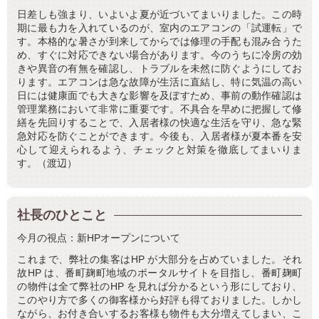
日差しも強まり、いよいよ夏が近づいてまいりました。この時
期に最も力を入れているのが、室内のエアコンの「試運転」で
す。本格的な暑さが到来してからでは修理の手配も混み合うた
め、すぐに対応できない場合があります。今のうちに冷房の効
きや異音の有無を確認し、トラブルを未然に防ぐようにしてお
ります。エアコンは急な故障が生活に直結し、特に気温の高い
日には健康面でも大きな影響を及ぼすため、事前の動作確認は
管理業務において非常に重要です。不具合を早めに把握して修
繕を先回りすることで、入居者様の快適な生活を守り、急な緊
急対応を防ぐことができます。今後も、入居者様が夏本番を安
心して迎えられるよう、チェックと対策を徹底してまいりま
す。（渡辺）
社長のひとこと
今月の視点：新HPオープンについて
これまで、弊社の集客はHP が大部分を占めていました。それ
故HP は、番町麹町地域のポータルサイトを目指し、番町麹町
の物件は全て弊社のHP を見れば分かるという形にしており、
このやり方で多くの御客様から好評も得ておりました。しかし
ながら、お付き合いするお客様も物件も大分増えてしまい、こ