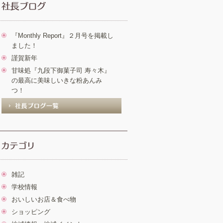
『Monthly Report』２月号を掲載し
ました！
謹賀新年
甘味処『九段下御菓子司 寿々木』
の最高に美味しいきな粉あんみ
つ！
雑記
学校情報
おいしいお店＆食べ物
ショッピング