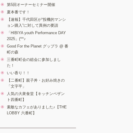
第5回オーナーセミナー開催
夏本番です！
【速報】千代田区が“投機的マンシ
ョン購入”に対して異例の要請
「HIBIYA youth Performance DAY
2025」(^^♪
Good For the Planet グップラ @ 番
町の森
三番町町会の総会に参加しまし
た！
いい香り！！
【二番町】親子丼・お好み焼きの
「文字平」
人気の大衆食堂【キッチンペザン
ト四番町】
素敵なカフェがありました♪【THE
LOBBY 六番町】