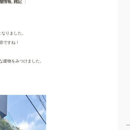
舗情報
,
雑記
となりました。
節ですね！
な建物をみつけました。