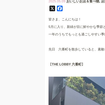
2025.05.09
おいしいお店＆食べ物
,
店
X
F
a
皆さま、こんにちは！
c
e
5月に入り、新緑が目に鮮やかな季節
b
一年のうちでもっとも過ごしやすい季
o
o
k
先日 六番町を散歩していると、素敵
【
THE LOBBY 六番町
】