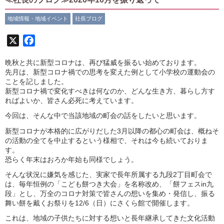
地域情報・地域イベント
社長ブログ
X
Facebook
晩秋と共に新型コロナは、再び猛威を振るい始めております。
先月は、新型コロナ禍での思考を変えた例として小学校の運動会の
ことを記しました。
新型コロナ禍で変化すべきは何なのか、どんな生き方、暮らし方す
ればよいか、皆さん必死に考えています。
今回は、そんな中で当該地域の町会の話をしたいと思います。
新型コロナが本格的に広がりだした3月以降の都心の町会は、概ねそ
の活動の全てを中止するという様相で、それは今も続いておりま
す。
恐らく年末はおろか年始も同様でしょう。
そんな状況に嫌気を感じた、実家で長年所属する九段2丁目町会で
は、毎年恒例の「こども餅つき大会」を名称改め、「餅フェスin九
段」とし、万全のコロナ対策で皆さんの想いを集め・発信し、振る
舞い餅を戴くお祭りを12/6（日）にさくら館で開催します。
これは、地域の子供たちに対する想いと長年継承してきた文化活動