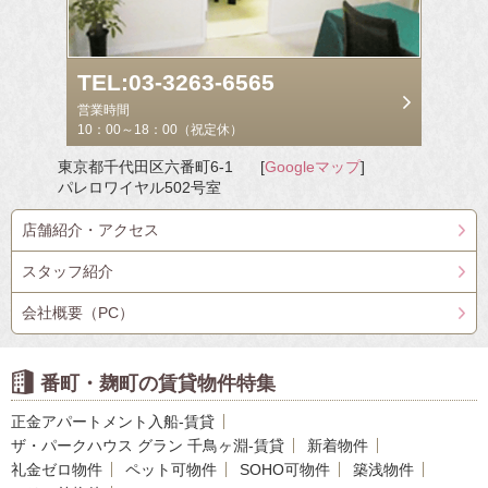
TEL:03-3263-6565
営業時間
10：00～18：00（祝定休）
東京都千代田区六番町6-1
[
Googleマップ
]
パレロワイヤル502号室
店舗紹介・アクセス
スタッフ紹介
会社概要（PC）
番町・麹町の賃貸物件特集
正金アパートメント入船-賃貸
ザ・パークハウス グラン 千鳥ヶ淵-賃貸
新着物件
礼金ゼロ物件
ペット可物件
SOHO可物件
築浅物件