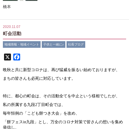
橋本
2020.11.07
町会活動
地域情報・地域イベント
子供と一緒に♪
社長ブログ
X
Facebook
晩秋と共に新型コロナは、再び猛威を振るい始めておりますが、
まちの皆さんも必死に対応しています。
特に、都心の町会は、その活動全てを中止という様相でしたが、
私の所属する九段
2
丁目町会では、
毎年恒例の「こども餅つき大会」を
改め、
「餅フェス
in
九段」とし、万全のコロナ対策で皆さんの想いを
集め
発信し、