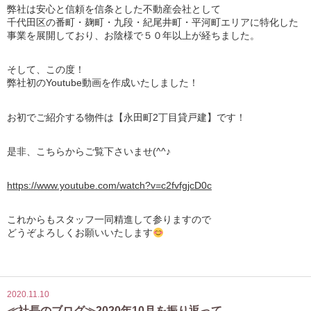
弊社は安心と信頼を信条とした不動産会社として
千代田区の番町・麹町・九段・紀尾井町・平河町エリアに特化した
事業を展開しており、お陰様で５０年以上が経ちました。
そして、この度！
弊社初のYoutube動画を作成いたしました！
お初でご紹介する物件は【永田町2丁目貸戸建】です！
是非、こちらからご覧下さいませ(^^♪
https://www.youtube.com/watch?v=c2fvfgjcD0c
これからもスタッフ一同精進して参りますので
どうぞよろしくお願いいたします
2020.11.10
≪社長のブログ≫2020年10月を振り返って