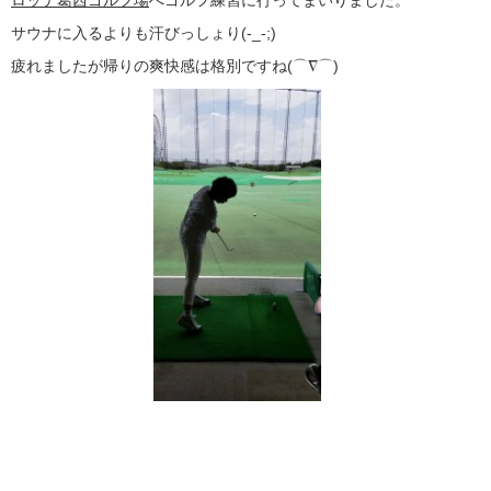
サウナに入るよりも汗びっしょり(-_-;)
疲れましたが帰りの爽快感は格別ですね(⌒∇⌒)