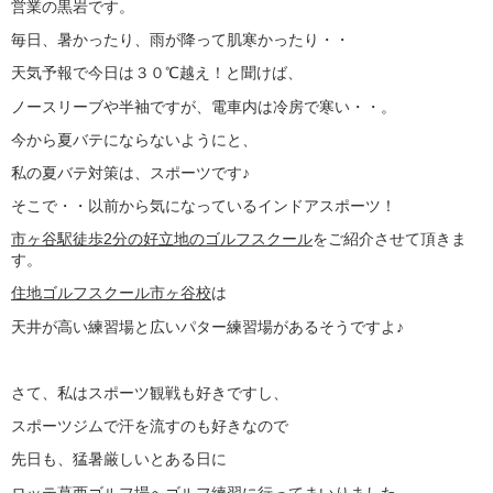
営業の黒岩です。
毎日、暑かったり、雨が降って肌寒かったり・・
天気予報で今日は３０℃越え！と聞けば、
ノースリーブや半袖ですが、電車内は冷房で寒い・・。
今から夏バテにならないようにと、
私の夏バテ対策は、スポーツです♪
そこで・・以前から気になっているインドアスポーツ！
市ヶ谷駅徒歩2分の好立地のゴルフスクール
をご紹介させて頂きま
す。
住地ゴルフスクール市ヶ谷校
は
天井が高い練習場と広いパター練習場があるそうですよ♪
さて、私はスポーツ観戦も好きですし、
スポーツジムで汗を流すのも好きなので
先日も、猛暑厳しいとある日に
ロッテ葛西ゴルフ場
へゴルフ練習に行ってまいりました。