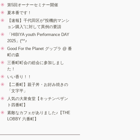
第5回オーナーセミナー開催
夏本番です！
【速報】千代田区が“投機的マンシ
ョン購入”に対して異例の要請
「HIBIYA youth Performance DAY
2025」(^^♪
Good For the Planet グップラ @ 番
町の森
三番町町会の総会に参加しまし
た！
いい香り！！
【二番町】親子丼・お好み焼きの
「文字平」
人気の大衆食堂【キッチンペザン
ト四番町】
素敵なカフェがありました♪【THE
LOBBY 六番町】