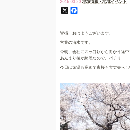
2015.03.30
地域情報・地域イベント
X
F
a
c
e
皆様、おはようございます。
b
営業の清水です。
o
今朝、会社に四ッ谷駅から向かう途中
o
あんまり桜が綺麗なので、パチリ！
k
今日は気温も高めで夜桜も大丈夫らしいです