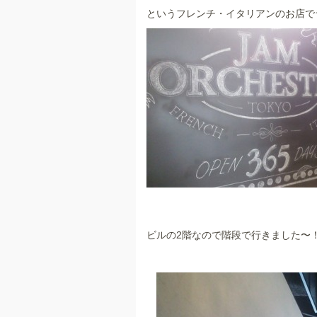
b
というフレンチ・イタリアンのお店で
o
o
k
ビルの2階なので階段で行きました〜