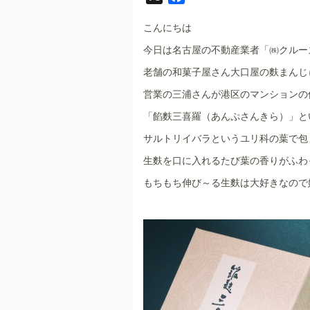
a
こんにちは
c
e
今日は名古屋の不動産業者「㈱クルー
b
老舗の和菓子屋さん大口屋の麩まんじ
o
営業の三浦さんが港区のマンションの
o
k
「餡麩三喜羅（あんぷさんきら）」と
サルトリイバラというユリ科の葉で包
生麩を口に入れるたび葉の香りがふわ
もちもち伸び～る生麩は大好きなので