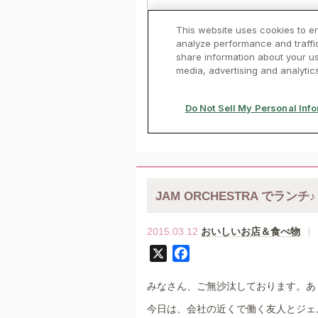
JAM ORCHESTRA でランチ♪
2015.03.12
おいしいお店＆食べ物
X
F
a
みなさん、ご無沙汰しております。あ
c
e
今日は、会社の近くで働く友人とジェ