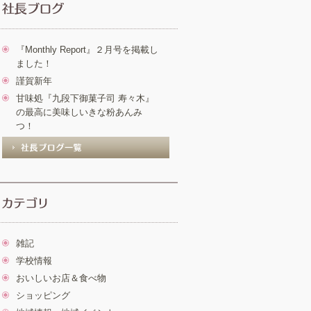
『Monthly Report』２月号を掲載し
ました！
謹賀新年
甘味処『九段下御菓子司 寿々木』
の最高に美味しいきな粉あんみ
つ！
雑記
学校情報
おいしいお店＆食べ物
ショッピング