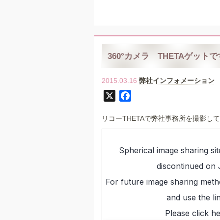
360°カメラ THETAゲット
2015.03.16
弊社インフォメーション
X
F
a
リコーTHETAで弊社事務所を撮影し
c
e
b
o
o
k