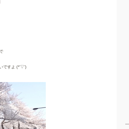
で
よ (*’▽’)