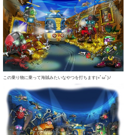
この乗り物に乗って海賊みたいなやつを打ちます(=ﾟωﾟ)ﾉ