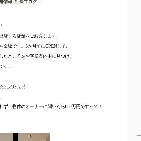
舗情報
,
社長ブログ
！
出店する店舗をご紹介します。
神楽坂です。
3
か月前に
OPEN
して、
したところをお客様案内中に見つけ、
です！
ゥ・フレッド
」
、
わず、物件のオーナーに聞いたら
650
万円ですって！