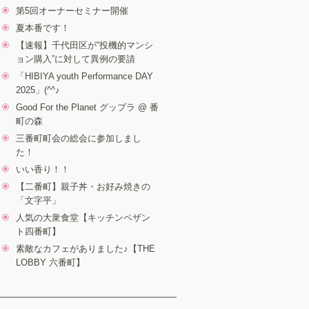
第5回オーナーセミナー開催
夏本番です！
【速報】千代田区が“投機的マンシ
ョン購入”に対して異例の要請
「HIBIYA youth Performance DAY
2025」(^^♪
Good For the Planet グップラ @ 番
町の森
三番町町会の総会に参加しまし
た！
いい香り！！
【二番町】親子丼・お好み焼きの
「文字平」
人気の大衆食堂【キッチンペザン
ト四番町】
素敵なカフェがありました♪【THE
LOBBY 六番町】