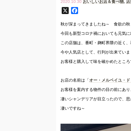
2020.10.30
おいしいお店＆食べ物
,
店
X
F
a
秋が深まってきましたね～ 食欲の秋
c
e
今回も新型コロナ禍においても元気に
b
この店舗は、番町・麹町界隈の近く、
o
今や人気店として、行列が出来ていま
o
k
お客様と購入して味を確かめたところ
お店の名前は「
オー・メルベイユ・ド
お客様を案内する物件の目の前にあり
凄いシャンデリアが目立ったので、思
凄いですね～