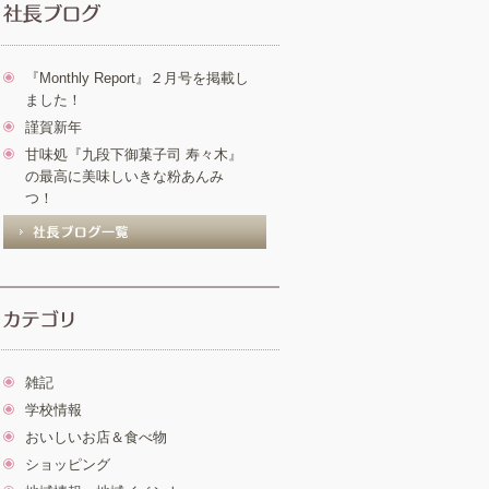
『Monthly Report』２月号を掲載し
ました！
謹賀新年
甘味処『九段下御菓子司 寿々木』
の最高に美味しいきな粉あんみ
つ！
雑記
学校情報
おいしいお店＆食べ物
ショッピング