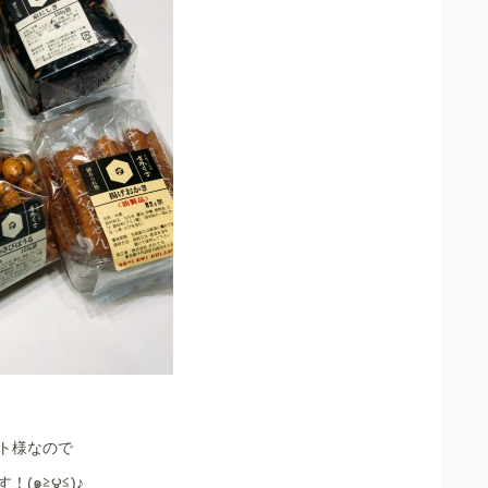
ト様なので
(๑≧౪≦)♪