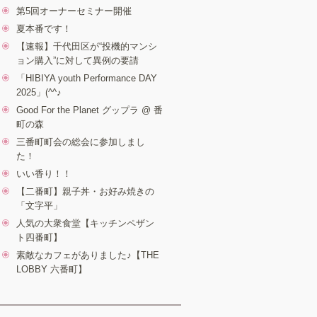
第5回オーナーセミナー開催
夏本番です！
【速報】千代田区が“投機的マンシ
ョン購入”に対して異例の要請
「HIBIYA youth Performance DAY
2025」(^^♪
Good For the Planet グップラ @ 番
町の森
三番町町会の総会に参加しまし
た！
いい香り！！
【二番町】親子丼・お好み焼きの
「文字平」
人気の大衆食堂【キッチンペザン
ト四番町】
素敵なカフェがありました♪【THE
LOBBY 六番町】