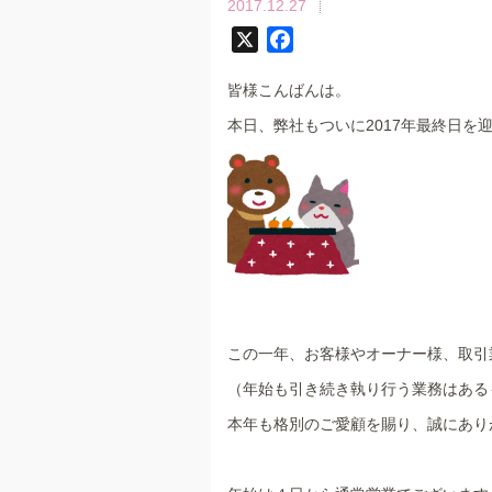
2017.12.27
X
F
a
皆様こんばんは。
c
e
本日、弊社もついに2017年最終日を
b
o
o
k
この一年、お客様やオーナー様、取引
（年始も引き続き執り行う業務はあるも
本年も格別のご愛顧を賜り、誠にあり