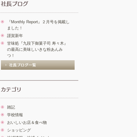
『Monthly Report』２月号を掲載し
ました！
謹賀新年
甘味処『九段下御菓子司 寿々木』
の最高に美味しいきな粉あんみ
つ！
雑記
学校情報
おいしいお店＆食べ物
ショッピング