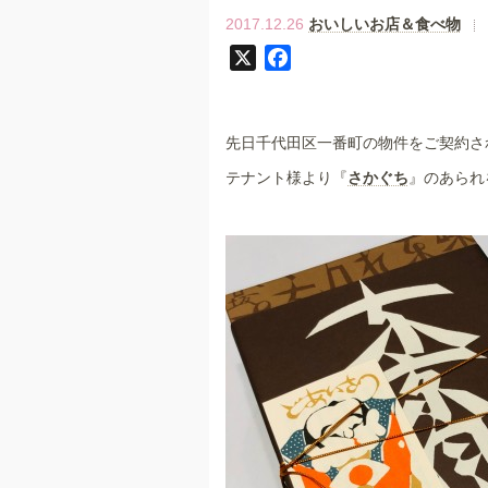
2017.12.26
おいしいお店＆食べ物
X
F
a
c
e
先日千代田区一番町の物件をご契約さ
b
テナント様より『
さかぐち
』のあられを
o
o
k