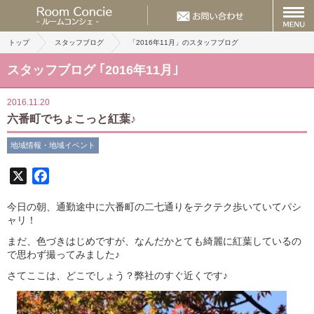
トップ
スタッフブログ
「2016年11月」のスタッフブログ
スタッフブログ ｢2016年11月｣
2016.11.20
六番町でちょこっと紅葉♪
地域情報・地域イベント
X
Facebook
今日の朝、通勤途中に六番町の二七通りをテクテク歩いていてパシ
ャリ！
まだ、色づきはじめですが、なんだかとても綺麗に紅葉しているの
で思わず撮ってみました♪
さてここは、どこでしょう？弊社のすぐ近くです♪