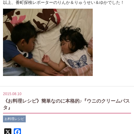
以上、番町探検レポーターのりんか＆りゅうせい＆ゆかでした！
2015.08.10
《お料理レシピ》簡単なのに本格的♪『ウニのクリームパス
タ』
お料理レシピ
X
Facebook