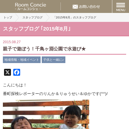
トップ
スタッフブログ
「2015年8月」のスタッフブログ
スタッフブログ ｢2015年8月｣
2015.08.27
親子で遊ぼう！千鳥ヶ淵公園で水遊び★
地域情報・地域イベント
子供と一緒に♪
X
Facebook
こんにちは！
番町探検レポーターのりんか＆りゅうせい＆ゆかです(^^)/