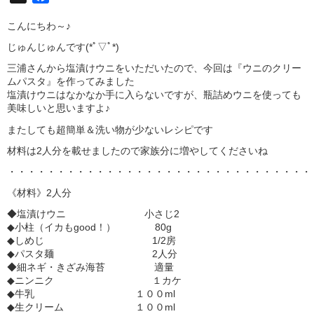
こんにちわ～♪
じゅんじゅんです(*ﾟ▽ﾟ*)
三浦さんから塩漬けウニをいただいたので、今回は『ウニのクリー
ムパスタ』を作ってみました
塩漬けウニはなかなか手に入らないですが、瓶詰めウニを使っても
美味しいと思いますよ♪
またしても超簡単＆洗い物が少ないレシピです
材料は2人分を載せましたので家族分に増やしてくださいね
・・・・・・・・・・・・・・・・・・・・・・・・・・・・・・・
《材料》2人分
◆塩漬けウニ 小さじ2
◆小柱（イカもgood！） 80g
◆しめじ 1/2房
◆パスタ麺 2人分
◆細ネギ・きざみ海苔 適量
◆ニンニク １カケ
◆牛乳 １００ml
◆生クリーム １００ml