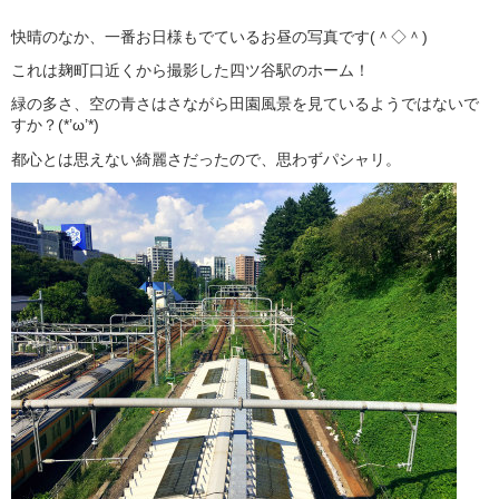
快晴のなか、一番お日様もでているお昼の写真です(＾◇＾)
これは麹町口近くから撮影した四ツ谷駅のホーム！
緑の多さ、空の青さはさながら田園風景を見ているようではないで
すか？(*’ω’*)
都心とは思えない綺麗さだったので、思わずパシャリ。