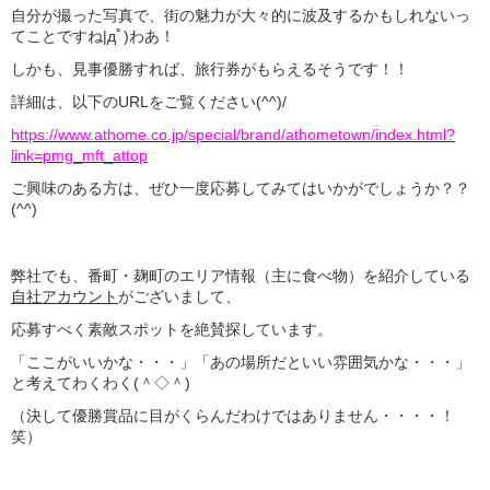
自分が撮った写真で、街の魅力が大々的に波及するかもしれないっ
てことですね|дﾟ)わあ！
しかも、見事優勝すれば、旅行券がもらえるそうです！！
詳細は、以下のURLをご覧ください(^^)/
https://www.athome.co.jp/special/brand/athometown/index.html?
link=pmg_mft_attop
ご興味のある方は、ぜひ一度応募してみてはいかがでしょうか？？
(^^)
弊社でも、番町・麹町のエリア情報（主に食べ物）を紹介している
自社アカウント
がございまして、
応募すべく素敵スポットを絶賛探しています。
「ここがいいかな・・・」「あの場所だといい雰囲気かな・・・」
と考えてわくわく(＾◇＾)
（決して優勝賞品に目がくらんだわけではありません・・・・！
笑）