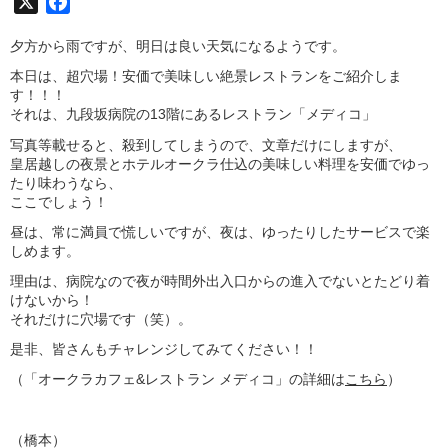
X
Facebook
夕方から雨ですが、明日は良い天気になるようです。
本日は、超穴場！安価で美味しい絶景レストランをご紹介しま
す！！！
それは、九段坂病院の13階にあるレストラン「メディコ」
写真等載せると、殺到してしまうので、文章だけにしますが、
皇居越しの夜景とホテルオークラ仕込の美味しい料理を安価でゆっ
たり味わうなら、
ここでしょう！
昼は、常に満員で慌しいですが、夜は、ゆったりしたサービスで楽
しめます。
理由は、病院なので夜が時間外出入口からの進入でないとたどり着
けないから！
それだけに穴場です（笑）。
是非、皆さんもチャレンジしてみてください！！
（「オークラカフェ&レストラン メディコ」の詳細は
こちら
）
（橋本）