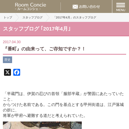
トップ
スタッフブログ
「2017年4月」のスタッフブログ
スタッフブログ ｢2017年4月｣
2017.04.30
『番町』の由来って、ご存知ですか？！
歴史
X
Facebook
「半蔵門は、伊賀の忍びの首領「服部半蔵」が警固にあたっていた
こと、
からつけた名前である。この門を基点とする甲州街道は、江戸落城
の折に、
将軍が甲府へ避難する道だと考えられていた。