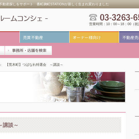
動産探しをサポート 番町麹町STATIONが新しく生まれ変わりました
営業時間：10：00～18：00（
売買不動産
オーナー様向け
不動産売
【荒木町】つばなれ特選会 ～講談～
～講談～