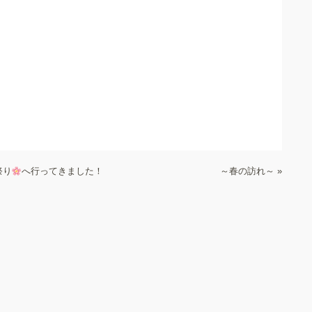
祭り
へ行ってきました！
～春の訪れ～
»