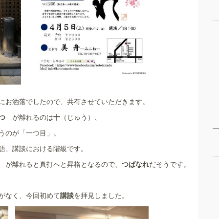
にお洒落でしたので、共有させていただきます。
つ
が離れるのは
十
（じゅう）、
うのが「一つ目」。
語、講談における階級です。
つ
が離れると真打へと昇格となるので、
つばなれ
だそうです。
がなく、今回初めて
講談
を拝見しました。