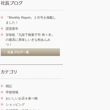
『Monthly Report』２月号を掲載し
ました！
謹賀新年
甘味処『九段下御菓子司 寿々木』
の最高に美味しいきな粉あんみ
つ！
雑記
学校情報
おいしいお店＆食べ物
ショッピング