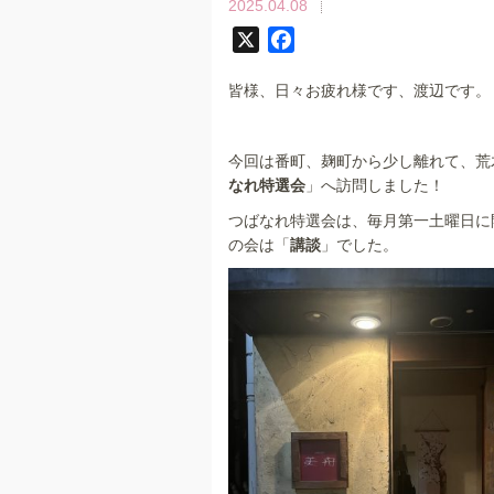
2025.04.08
X
F
a
皆様、日々お疲れ様です、渡辺です。
c
e
b
今回は番町、麹町から少し離れて、荒木
o
なれ特選会
」へ訪問しました！
o
つばなれ特選会は、毎月第一土曜日に
k
の会は「
講談
」でした。