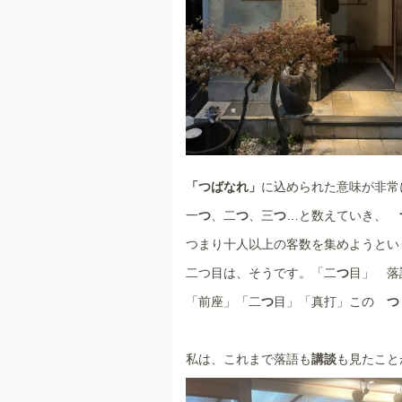
「つばなれ」
に込められた意味が非常
一
つ
、二
つ
、三
つ
…と数えていき、
つまり十人以上の客数を集めようとい
二つ目は、そうです。「二
つ
目」 落
「前座」「二
つ
目」「真打」この
私は、これまで落語も
講談
も見たこと