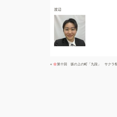
渡辺
«
第十回 坂の上の町「九段」 サクラ