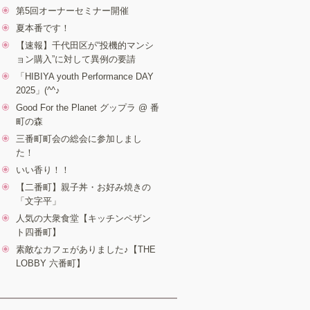
第5回オーナーセミナー開催
夏本番です！
【速報】千代田区が“投機的マンシ
ョン購入”に対して異例の要請
「HIBIYA youth Performance DAY
2025」(^^♪
Good For the Planet グップラ @ 番
町の森
三番町町会の総会に参加しまし
た！
いい香り！！
【二番町】親子丼・お好み焼きの
「文字平」
人気の大衆食堂【キッチンペザン
ト四番町】
素敵なカフェがありました♪【THE
LOBBY 六番町】