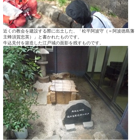
近くの教会を建設する際に出土した、「松平阿波守（＝阿波徳島藩
主蜂須賀忠英）」と書かれたものです。
牛込見付を築造した江戸城の面影を残すものです。