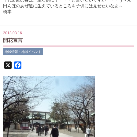
田んぼのあぜ道に生えているところを子供には見せたいなあ～
橋本
2013.03.16
開花宣言
地域情報・地域イベント
X
Facebook