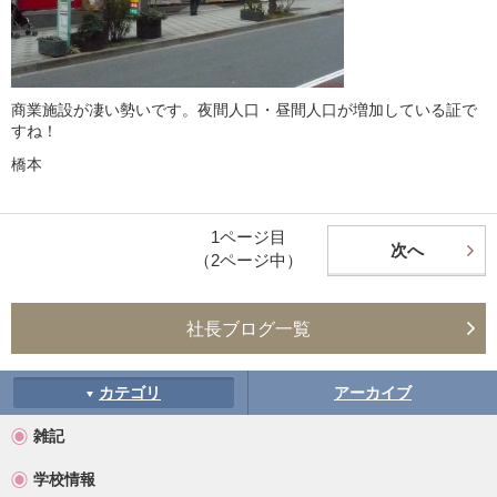
商業施設が凄い勢いです。夜間人口・昼間人口が増加している証で
すね！
橋本
1ページ目
次へ
（2ページ中）
社長ブログ一覧
カテゴリ
アーカイブ
雑記
学校情報