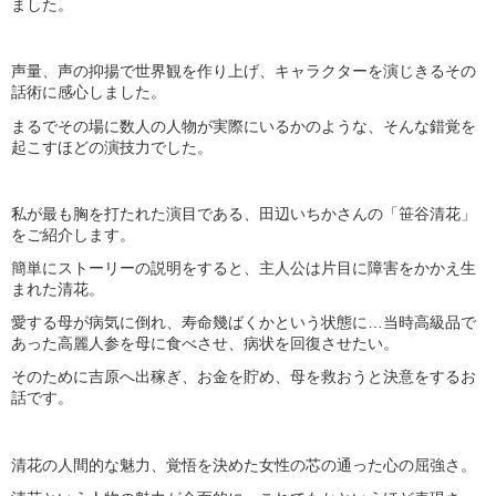
ました。
声量、声の抑揚で世界観を作り上げ、キャラクターを演じきるその
話術に感心しました。
まるでその場に数人の人物が実際にいるかのような、そんな錯覚を
起こすほどの演技力でした。
私が最も胸を打たれた演目である、田辺いちかさんの「
笹谷清花
」
をご紹介します。
簡単にストーリーの説明をすると、主人公は片目に障害をかかえ生
まれた清花。
愛する母が病気に倒れ、寿命幾ばくかという状態に…当時高級品で
あった高麗人参を母に食べさせ、病状を回復させたい。
そのために吉原へ出稼ぎ、お金を貯め、母を救おうと決意をするお
話です。
清花の人間的な魅力、覚悟を決めた女性の芯の通った心の屈強さ。