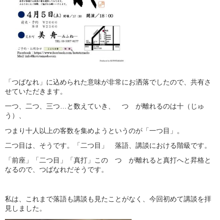
「つばなれ」
に込められた意味が非常にお洒落でしたので、共有さ
せていただきます。
一
つ
、二
つ
、三
つ
…と数えていき、
つ
が離れるのは
十
（じゅ
う）、
つまり十人以上の客数を集めようというのが「一つ目」。
二つ目は、そうです。「二
つ
目」 落語、講談における階級です。
「前座」「二
つ
目」「真打」この
つ
が離れると真打へと昇格と
なるので、
つばなれ
だそうです。
私は、これまで落語も
講談
も見たことがなく、今回初めて
講談
を拝
見しました。