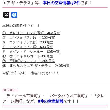
エア ザ・テラス」等、
本日の空室情報は8件
です！
X
Facebook
本日の新着物件です！！
① ガレリアコルテ六番町 403号室
② コンフォリア九段 1302号室
③ コンフォリア九段 203号室
④ コンフォリア九段 603号室
⑤ メゾン・ド・シャルー 605号室
⑥ 番町ロイヤルコート606号室
⑦ 平河町レジデンス 1205号室
⑧ 北の丸スクエア ザ・テラス 2405号室
全部で8件です。ご検討ください！！
2012.06.19
「ラ・メール三番町」・「パークハウス二番町」・「クレ
アーレ麹町」など、
8件の空室情報
です！！