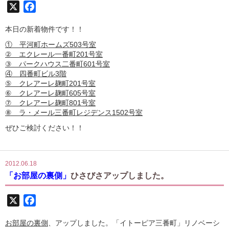
X
Facebook
本日の新着物件です！！
① 平河町ホームズ503号室
② エクレール一番町201号室
③ パークハウス二番町601号室
④ 四番町ビル3階
⑤ クレアーレ麹町201号室
⑥ クレアーレ麹町605号室
⑦ クレアーレ麹町801号室
⑧ ラ・メール三番町レジデンス1502号室
ぜひご検討ください！！
2012.06.18
「お部屋の裏側」
ひさびさアップしました。
X
Facebook
お部屋の裏側
、アップしました。「イトーピア三番町」リノベーシ