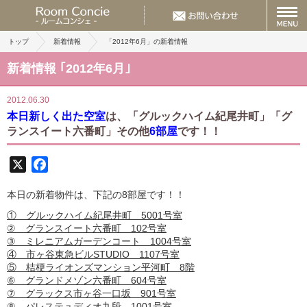
トップ
新着情報
「2012年6月」の新着情報
新着情報 ｢2012年6月｣
2012.06.30
本日新しく出た空室
は、「グルックハイム紀尾井町」「グ
ランスイート六番町」その他
6部屋
です！！
X
Facebook
本日の新着物件は、下記の8部屋です！！
① グルックハイム紀尾井町 5001号室
② グランスイート六番町 102号室
③ ミレニアムガーデンコート 1004号室
④ 市ヶ谷東急ビルSTUDIO 1107号室
⑤ 桔梗ライオンズマンション平河町 8階
⑥ グランドメゾン六番町 604号室
⑦ グラックス市ヶ谷一口坂 901号室
⑧ パレステュディオ九段 1001号室