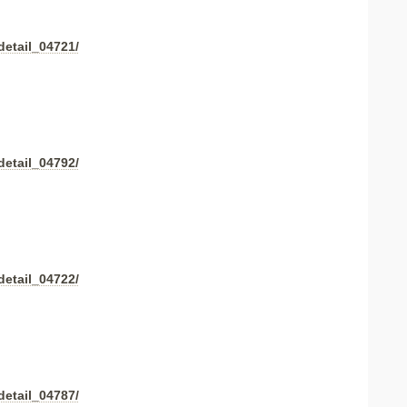
detail_04721/
detail_04792/
detail_04722/
detail_04787/