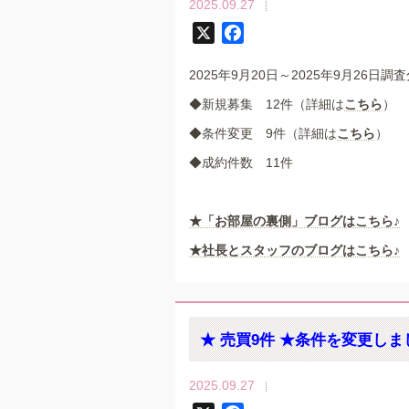
2025.09.27
X
F
a
2025年9月20日～2025年9月26日調
c
e
◆新規募集 12件（詳細は
こちら
）
b
◆条件変更 9件（詳細は
こちら
）
o
◆成約件数 11件
o
k
★
「お部屋の裏側」
ブログはこちら♪
★社長とスタッフのブログはこちら♪
★ 売買9件 ★条件を変更しま
2025.09.27