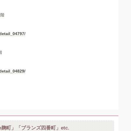
2階
detail_04797/
階
detail_04829/
nte麹町」「ブランズ四番町」etc.