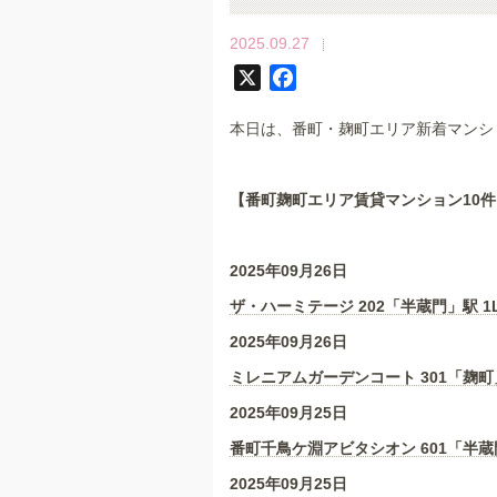
2025.09.27
X
F
a
本日は、番町・麹町エリア新着マンシ
c
e
b
【番町麹町エリア賃貸マンション10
件
o
o
k
2025年09月26日
ザ・ハーミテージ 202「半蔵門」駅 1
2025年09月26日
ミレニアムガーデンコート 301「麹町」
2025年09月25日
番町千鳥ケ淵アビタシオン 601「半蔵門
2025年09月25日