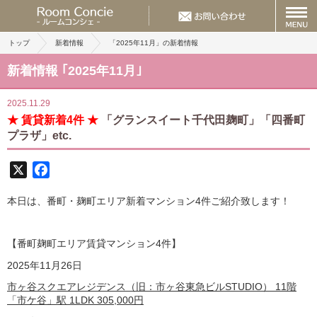
トップ
新着情報
「2025年11月」の新着情報
新着情報 ｢2025年11月｣
2025.11.29
★ 賃貸新着4件 ★
「グランスイート千代田麹町」「四番町
プラザ」etc.
X
Facebook
本日は、番町・麹町エリア新着マンション4件ご紹介致します！
【番町麹町エリア賃貸マンション4
件】
2025年11月26日
市ヶ谷スクエアレジデンス（旧：市ヶ谷東急ビルSTUDIO） 11階
「市ケ谷」駅 1LDK
305,000
円