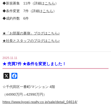
◆新規募集 11件（詳細は
こちら
）
◆条件変更 7件（詳細は
こちら
）
◆成約件数 6件
★
「お部屋の裏側」
ブログはこちら♪
★社長とスタッフのブログはこちら♪
2025.11.11
★ 売買7件 ★条件を変更しました！
X
Facebook
☆千代田区一番町/マンション 4階
（44990万円→42990万円）
https://www.kyoei-realty.co.jp/sale/detail_04614/