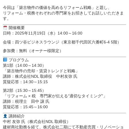
今回は「築古物件の価値を高めるリフォーム戦略」と題し、
リフォーム・税務それぞれの専門家をお招きしてお話しいただきま
す。
開催概要
日時
：2025年11月19日（水）14:00～16:00
会場
：四ツ谷ビジネスラウンジ（東京都千代田区六番町6-4 5階）
参加費
：無料（オーナー様限定）
プログラム
第1部（14:00～14:30）
「築古物件の売却・賃貸トレンドと戦略」
講師：株式会社NDL 取締役 中村友弥 氏
質疑応答：14:30～15:15
第2部（15:30～15:45）
「リフォーム × 税 専門家が伝える“適切なタイミング”」
講師：税理士 田中 譲 氏
質疑応答：15:45～16:00
講師紹介
中村 友弥 氏（株式会社NDL 取締役）
建材商社勤務を経て、株式会社二期にて不動産売買・リノベーショ