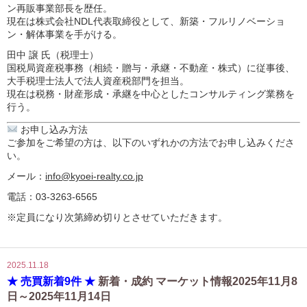
ン再販事業部長を歴任。
現在は株式会社NDL代表取締役として、新築・フルリノベーショ
ン・解体事業を手がける。
田中 譲 氏（税理士）
国税局資産税事務（相続・贈与・承継・不動産・株式）に従事後、
大手税理士法人で法人資産税部門を担当。
現在は税務・財産形成・承継を中心としたコンサルティング業務を
行う。
お申し込み方法
ご参加をご希望の方は、以下のいずれかの方法でお申し込みくださ
い。
メール：
info@kyoei-realty.co.jp
電話：03-3263-6565
※定員になり次第締め切りとさせていただきます。
2025.11.18
★ 売買新着9件 ★
新着・成約 マーケット情報2025年11月8
日～2025年11月14日