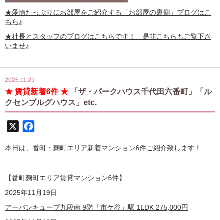
★愛情たっぷりにお部屋をご紹介する
「お部屋の裏側」
ブログはこ
ちら♪
★社長とスタッフのブログはこちらです！ 是非こちらもご覧下さ
いませ♪
2025.11.21
★ 賃貸新着6件 ★
「ザ・パークハウス千代田六番町」「ル
クセンブルグハウス」etc.
X
Facebook
本日は、番町・麹町エリア新着マンション6件ご紹介致します！
【番町麹町エリア賃貸マンション6
件】
2025年11月19日
アーバンキューブ九段南 9階「市ケ谷」駅 1LDK
275,000
円