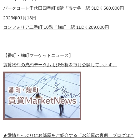
パークコート千代田四番町 8階「市ケ谷」駅 3LDK
560,000
円
2023
年01月13日
コンフォリア二番町 10階「麹町」駅 1LDK
209,000
円
【番町・麹町マーケットニュース】
賃貸物件の成約データおよび分析を毎月公開しています。
★愛情たっぷりにお部屋をご紹介する
「お部屋の裏側」
ブログはこ