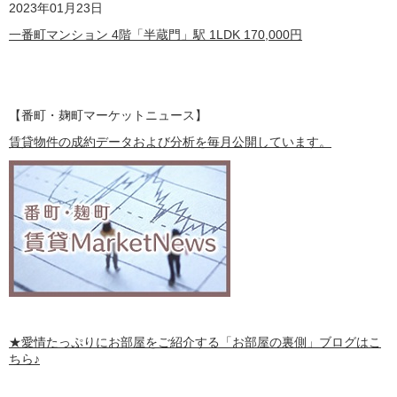
2023
年01月23日
一番町マンション 4階「半蔵門」駅 1LDK
170,000
円
【番町・麹町マーケットニュース】
賃貸物件の成約データおよび分析を毎月公開しています。
★愛情たっぷりにお部屋をご紹介する
「お部屋の裏側」
ブログはこ
ちら♪