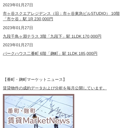
2023
年01月27日
市ヶ谷スクエアレジデンス（旧：市ヶ谷東急ビルSTUDIO） 10階
「市ケ谷」駅 1R
230,000
円
2023
年01月27日
九段千鳥ヶ淵テラス 3階「九段下」駅 1LDK
170,000
円
2023
年01月27日
パークハウス二番町 6階「麹町」駅 1LDK
185,000
円
【番町・麹町マーケットニュース】
賃貸物件の成約データおよび分析を毎月公開しています。