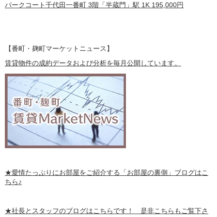
パークコート千代田一番町 3階「半蔵門」駅 1K
195,000
円
【番町・麹町マーケットニュース】
賃貸物件の成約データおよび分析を毎月公開しています。
★愛情たっぷりにお部屋をご紹介する
「お部屋の裏側」
ブログはこ
ちら♪
★社長とスタッフのブログはこちらです！ 是非こちらもご覧下さ