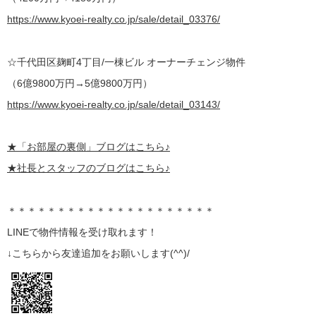
https://www.kyoei-realty.co.jp/sale/detail_03376/
☆千代田区麹町4丁目/一棟ビル
オーナーチェンジ物件
（6億9800万円→5億9800万円）
https://www.kyoei-realty.co.jp/sale/detail_03143/
★
「お部屋の裏側」
ブログはこちら♪
★社長とスタッフのブログはこちら♪
＊＊＊＊＊＊＊＊＊＊＊＊＊＊＊＊＊＊＊＊＊
LINE
で物件情報を受け取れます！
↓こちらから
友達追加
をお願いします(^^)/