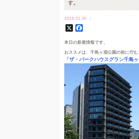
す。
2018.01.30
X
F
a
本日の新着情報です。
c
e
おススメは、千鳥ヶ淵公園の前に佇む
b
「ザ・パークハウスグラン千鳥ヶ淵
o
o
k