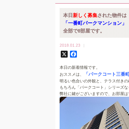
本日
新しく募集
された物件は
「一番町パークマンション」
全部で8部屋です。
2018.01.23
X
F
a
本日の新着情報です。
c
「パークコート三番
おススメは、
e
明るい色合いの外観と、テラス付きの
b
もちろん「パークコート」シリーズな
o
弊社に鍵がございますので、お部屋はす
o
k