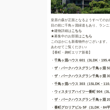
皇居の森が正面となるようすべてのお
目の前に千鳥ヶ淵緑道もあり、ランニ
★建物詳細は
こちら
★募集中のお部屋は
こちら
このほかにも新着物件がございます。
あわせてご覧ください♪
【番町・麹町エリア新着】
・
千鳥ヶ淵ハウス 601（3LDK・195.4
・
ザ・パークハウスグラン千鳥ヶ淵 501（
・
ザ・パークハウスグラン千鳥ヶ淵 305（
・
千鳥ヶ淵ハウス 303（1SLDK・110.
・
ウィスタリアハイツ一番町 904（3LD
・
ザ・パークハウスグラン千鳥ヶ淵 202（
・
番町グロリアビル 5F（1LDK・84平米