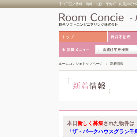
千代田区／番町・麹町・九段・平河町・紀尾井町の不
トップ
賃貸不動産
ルームコンシェトップページ
新着情報
本日
新しく募集
された物件は
「ザ・パークハウスグラン千