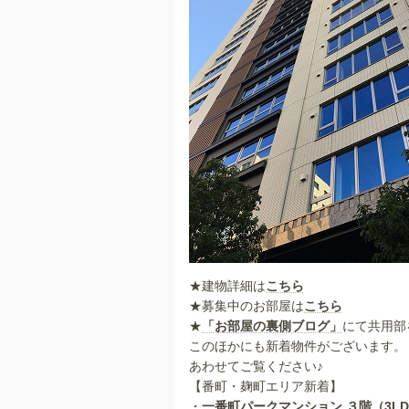
★建物詳細は
こちら
★募集中のお部屋は
こちら
★
「お部屋の裏側ブログ」
にて共用部
このほかにも新着物件がございます。
あわせてご覧ください♪
【番町・麹町エリア新着】
・
一番町パークマンション ３階（3LDK・