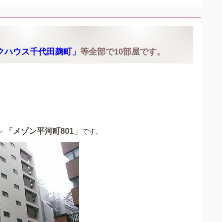
クハウス千代田麹町」
等全部で10部屋です。
「メゾン平河町801」
ン
です。