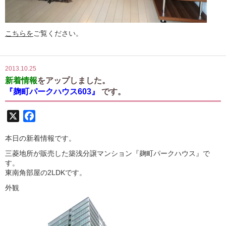
こちらを
ご覧ください。
2013.10.25
新着情報
をアップしました。
『麹町パークハウス603』
です。
X
Facebook
本日の新着情報です。
三菱地所が販売した築浅分譲マンション『麹町パークハウス』で
す。
東南角部屋の2LDKです。
外観