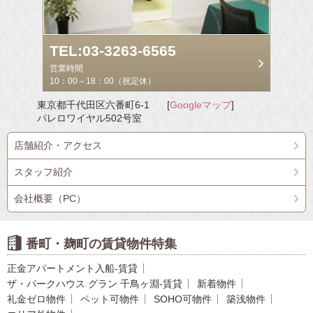
TEL:03-3263-6565
営業時間
10：00～18：00（祝定休）
東京都千代田区六番町6-1
[
Googleマップ
]
パレロワイヤル502号室
店舗紹介・アクセス
スタッフ紹介
会社概要（PC）
番町・麹町の賃貸物件特集
正金アパートメント入船-賃貸
ザ・パークハウス グラン 千鳥ヶ淵-賃貸
新着物件
礼金ゼロ物件
ペット可物件
SOHO可物件
築浅物件