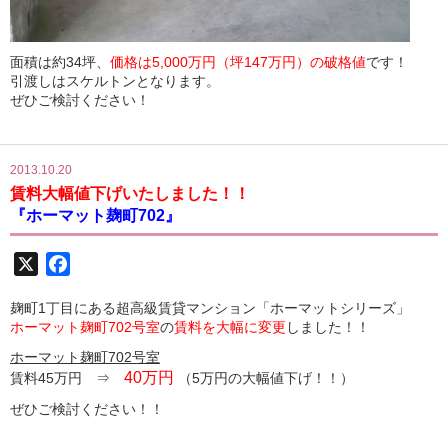
面積は約34坪、
価格は5,000万円（坪147万円）の破格値
です！
引渡しはスケルトンとなります。
ぜひご検討ください！
2013.10.20
賃料大幅値下げいたしました！！
『ホーマット麹町702』
X
Facebook
麹町1丁目にある超高級賃貸マンション「ホーマットシリーズ」
ホーマット麹町702号室
の
賃料を大幅に変更
しました！！
ホーマット麹町702号室
40万円
賃料45万円 ⇒
（5万円の大幅値下げ！！）
ぜひご検討ください！！