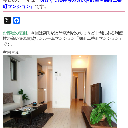
今日のテーマは
『明るくて気持ちの良いお部屋～麹町二番
町マンション』
です。
X
Facebook
お部屋の裏側
、今回は麹町駅と半蔵門駅のちょうど中間にある利便
性の高い築浅賃貸ワンルームマンション「麹町二番町マンション」
です。
室内写真