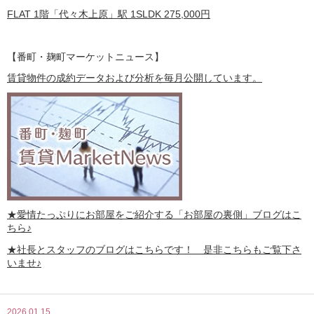
FLAT 1階「代々木上原」駅 1SLDK
275,000
円
【番町・麹町マーケットニュース】
賃貸物件の成約データおよび分析を毎月公開しています。
★愛情たっぷりにお部屋をご紹介する
「お部屋の裏側」
ブログはこ
ちら♪
★社長とスタッフのブログはこちらです！ 是非こちらもご覧下さ
いませ♪
2026.01.15