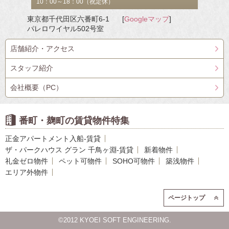
10：00～18：00（祝定休）
東京都千代田区六番町6-1
[
Googleマップ
]
パレロワイヤル502号室
店舗紹介・アクセス
スタッフ紹介
会社概要（PC）
番町・麹町の賃貸物件特集
正金アパートメント入船-賃貸
ザ・パークハウス グラン 千鳥ヶ淵-賃貸
新着物件
礼金ゼロ物件
ペット可物件
SOHO可物件
築浅物件
エリア外物件
ページトップ
©2012 KYOEI SOFT ENGINEERING.