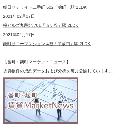
朝日サテライト二番町 602「麹町」駅 1LDK
2021
年02月17日
桜ヒルズ九段北 701「市ケ谷」駅 2LDK
2021
年02月17日
麹町サニーマンション 4階「半蔵門」駅 2LDK
【番町・麹町マーケットニュース】
賃貸物件の成約データおよび分析を毎月公開しています。