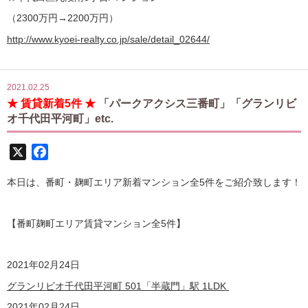
（2300万円→2200万円）
http://www.kyoei-realty.co.jp/sale/detail_02644/
2021.02.25
★ 賃貸新着5件 ★
「パークアクシス三番町」「グランリビ
オ千代田平河町」etc.
X
Facebook
本日は、番町・麹町エリア新着マンション全5件をご紹介致します！
【番町麹町エリア賃貸マンション全5
件】
2021
年02月24日
グランリビオ千代田平河町 501「半蔵門」駅 1LDK
2021
年02月24日