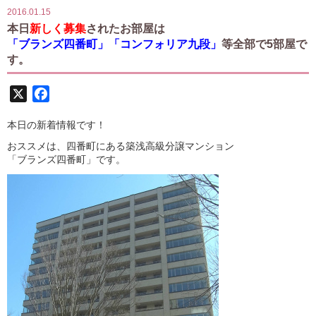
2016.01.15
本日
新しく募集
されたお部屋は
「ブランズ四番町」「コンフォリア九段」
等全部で5部屋で
す。
X
Facebook
本日の新着情報です！
おススメは、四番町にある築浅高級分譲マンション
「ブランズ四番町」です。