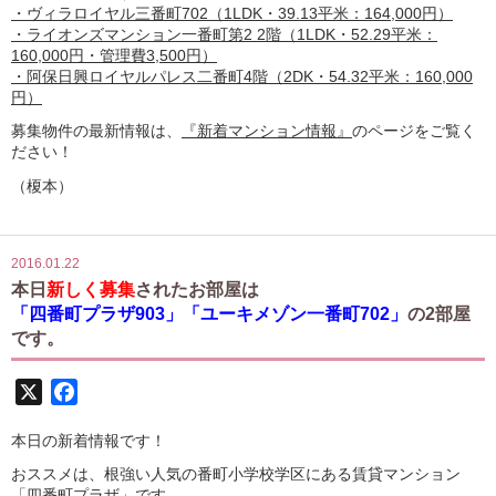
・ヴィラロイヤル三番町702（1LDK・39.13平米：164,000円）
・ライオンズマンション一番町第2 2階（1LDK・52.29平米：
160,000円・管理費3,500円）
・阿保日興ロイヤルパレス二番町4階（2DK・54.32平米：160,000
円）
募集物件の最新情報は、
『新着マンション情報』
のページをご覧く
ださい！
（榎本）
2016.01.22
本日
新しく募集
されたお部屋は
「四番町プラザ903」「ユーキメゾン一番町702」
の2部屋
です。
X
Facebook
本日の新着情報です！
おススメは、根強い人気の番町小学校学区にある賃貸マンション
「四番町プラザ」です。