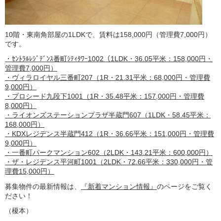
10階・東南角部屋の1LDKで、賃料は158,000円（管理費7,000円）
です。
・ｾﾝﾄﾗﾙﾚｼﾞﾃﾞﾝｽ番町ｼﾃｨﾀﾜｰ1002（1LDK・36.05平米：158,000円・
管理費7,000円）
・ヴィラロイヤル三番町207（1R・21.31平米：68,000円・管理費
9,000円）
・プロシード九段下1001（1R・35.48平米：157,000円・管理費
8,000円）
・ライオンズステーションプラザ半蔵門607（1LDK・58.45平米：
168,000円）
・KDXレジデンス半蔵門412（1R・36.66平米：151,000円・管理費
9,000円）
・一番町パークマンション602（2LDK・143.21平米：600,000円）
・ザ・レジデンス平河町1001（2LDK・72.66平米：330,000円・管
理費15,000円）
募集物件の最新情報は、
『新着マンション情報』
のページをご覧く
ださい！
（榎本）