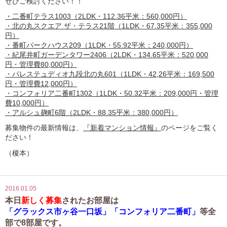
ぜひご検討ください！！
・二番町テラス1003（2LDK・112.36平米：560,000円）
・北の丸スクエア ザ・テラス21階（1LDK・67.35平米：355,000
円）
・番町パークハウス209（1LDK・55.92平米：240,000円）
・紀尾井町ガーデンタワー2406（2LDK・134.65平米：520,000
円・管理費80,000円）
・パレステュディオ九段北の丸601（1LDK・42,26平米：169,500
円・管理費12,000円）
・コンフォリア二番町1302（1LDK・50.32平米：209,000円・管理
費10,000円）
・アルシュ麹町6階（2LDK・88.35平米：380,000円）
募集物件の最新情報は、
『新着マンション情報』
のページをご覧く
ださい！
（榎本）
2016.01.05
本日
新しく募集
されたお部屋は
「グラックス市ヶ谷一口坂」「コンフォリア二番町」
等全
部で8部屋です。