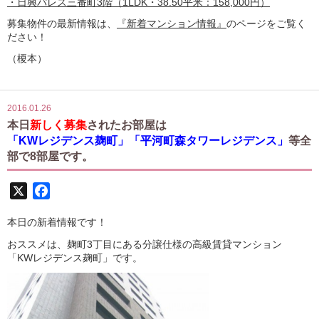
・日興パレス三番町3階（1LDK・38.50平米：158,000円）
募集物件の最新情報は、
『新着マンション情報』
のページをご覧く
ださい！
（榎本）
2016.01.26
本日
新しく募集
されたお部屋は
「KWレジデンス麹町」「平河町森タワーレジデンス」
等全
部で8部屋です。
X
Facebook
本日の新着情報です！
おススメは、麹町3丁目にある分譲仕様の高級賃貸マンション
「KWレジデンス麹町」です。